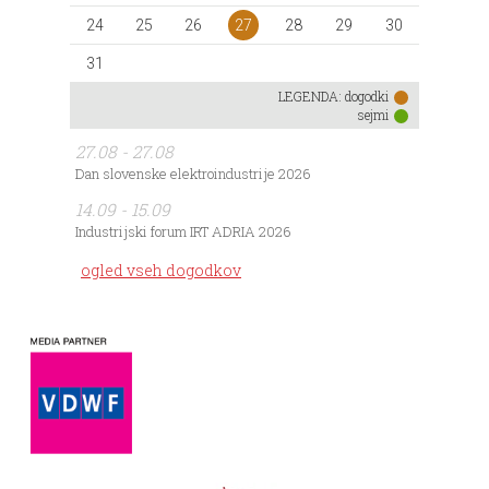
27
24
25
26
28
29
30
31
LEGENDA:
dogodki
sejmi
27.08 - 27.08
Dan slovenske elektroindustrije 2026
14.09 - 15.09
Industrijski forum IRT ADRIA 2026
ogled vseh dogodkov