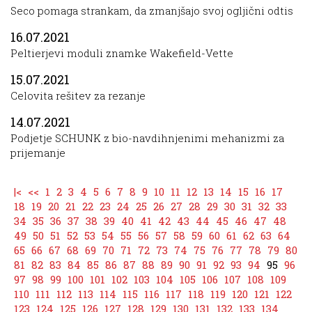
Seco pomaga strankam, da zmanjšajo svoj ogljični odtis
16.07.2021
Peltierjevi moduli znamke Wakefield-Vette
15.07.2021
Celovita rešitev za rezanje
14.07.2021
Podjetje SCHUNK z bio-navdihnjenimi mehanizmi za
prijemanje
|<
<<
1
2
3
4
5
6
7
8
9
10
11
12
13
14
15
16
17
18
19
20
21
22
23
24
25
26
27
28
29
30
31
32
33
34
35
36
37
38
39
40
41
42
43
44
45
46
47
48
49
50
51
52
53
54
55
56
57
58
59
60
61
62
63
64
65
66
67
68
69
70
71
72
73
74
75
76
77
78
79
80
81
82
83
84
85
86
87
88
89
90
91
92
93
94
95
96
97
98
99
100
101
102
103
104
105
106
107
108
109
110
111
112
113
114
115
116
117
118
119
120
121
122
123
124
125
126
127
128
129
130
131
132
133
134