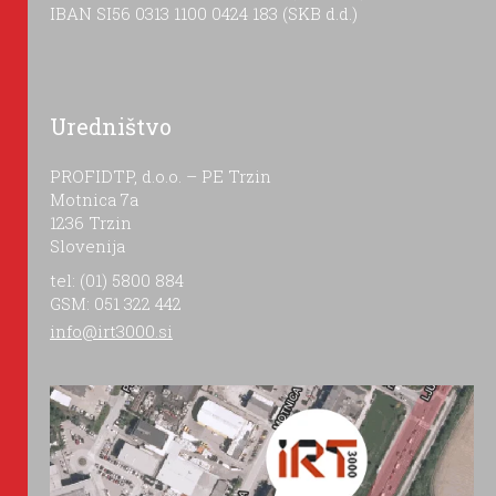
IBAN SI56 0313 1100 0424 183 (SKB d.d.)
Uredništvo
PROFIDTP, d.o.o. – PE Trzin
Motnica 7a
1236 Trzin
Slovenija
tel: (01) 5800 884
GSM: 051 322 442
info@irt3000.si