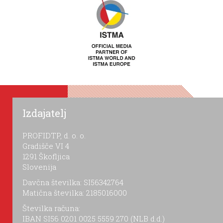
Izdajatelj
PROFIDTP, d. o. o.
Gradišče VI 4
1291 Škofljica
Slovenija
Davčna številka: SI56342764
Matična številka: 2185016000
Številka računa:
IBAN SI56 0201 0025 5559 270 (NLB d.d.)