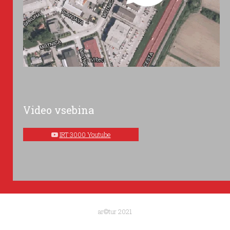
Video vsebina
IRT 3000 Youtube
ar©tur 2021