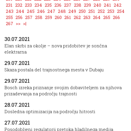
231
232
233
234
235
236
237
238
239
240
241
242
243
244
245
246
247
248
249
250
251
252
253
254
255
256
257
258
259
260
261
262
263
264
265
266
267
>>
>|
30.07.2021
Elan skrbi za okolje – nova pridobitev je sončna
elektrarna
29.07.2021
Skaza postala del trajnostnega mesta v Dubaju
29.07.2021
Bosch izreka priznanje svojim dobaviteljem za njihova
prizadevanja na področju trajnosti
28.07.2021
Dosledna optimizacija na področju hitrosti
27.07.2021
Posodobljeni regulatorji pretoka hladilnega medija