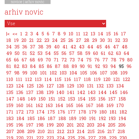
novice
|
arhiv novic
arhiv novic
|<
<<
1
2
3
4
5
6
7
8
9
10
11
12
13
14
15
16
17
18
19
20
21
22
23
24
25
26
27
28
29
30
31
32
33
34
35
36
37
38
39
40
41
42
43
44
45
46
47
48
49
50
51
52
53
54
55
56
57
58
59
60
61
62
63
64
65
66
67
68
69
70
71
72
73
74
75
76
77
78
79
80
81
82
83
84
85
86
87
88
89
90
91
92
93
94
95
96
97
98
99
100
101
102
103
104
105
106
107
108
109
110
111
112
113
114
115
116
117
118
119
120
121
122
123
124
125
126
127
128
129
130
131
132
133
134
135
136
137
138
139
140
141
142
143
144
145
146
147
148
149
150
151
152
153
154
155
156
157
158
159
160
161
162
163
164
165
166
167
168
169
170
171
172
173
174
175
176
177
178
179
180
181
182
183
184
185
186
187
188
189
190
191
192
193
194
195
196
197
198
199
200
201
202
203
204
205
206
207
208
209
210
211
212
213
214
215
216
217
218
219
220
221
222
223
224
225
226
227
228
229
230