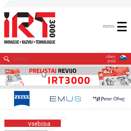
menu
izberi
jezik
vsebina