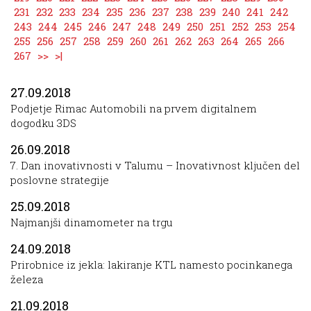
231
232
233
234
235
236
237
238
239
240
241
242
243
244
245
246
247
248
249
250
251
252
253
254
255
256
257
258
259
260
261
262
263
264
265
266
267
>>
>|
27.09.2018
Podjetje Rimac Automobili na prvem digitalnem
dogodku 3DS
26.09.2018
7. Dan inovativnosti v Talumu – Inovativnost ključen del
poslovne strategije
25.09.2018
Najmanjši dinamometer na trgu
24.09.2018
Prirobnice iz jekla: lakiranje KTL namesto pocinkanega
železa
21.09.2018