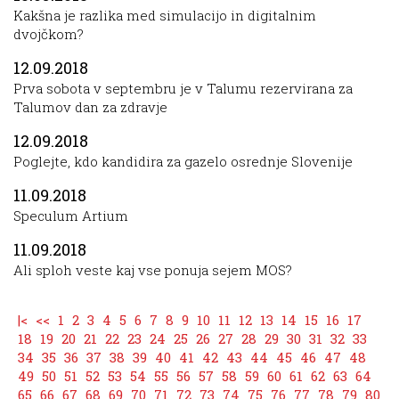
Kakšna je razlika med simulacijo in digitalnim
dvojčkom?
12.09.2018
Prva sobota v septembru je v Talumu rezervirana za
Talumov dan za zdravje
12.09.2018
Poglejte, kdo kandidira za gazelo osrednje Slovenije
11.09.2018
Speculum Artium
11.09.2018
Ali sploh veste kaj vse ponuja sejem MOS?
|<
<<
1
2
3
4
5
6
7
8
9
10
11
12
13
14
15
16
17
18
19
20
21
22
23
24
25
26
27
28
29
30
31
32
33
34
35
36
37
38
39
40
41
42
43
44
45
46
47
48
49
50
51
52
53
54
55
56
57
58
59
60
61
62
63
64
65
66
67
68
69
70
71
72
73
74
75
76
77
78
79
80