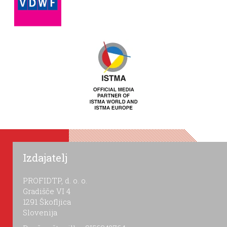
Izdajatelj
PROFIDTP, d. o. o.
Gradišče VI 4
1291 Škofljica
Slovenija