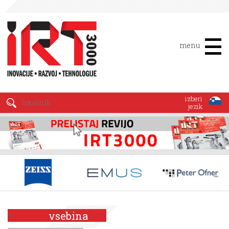
menu
izberi
jezik
vsebina