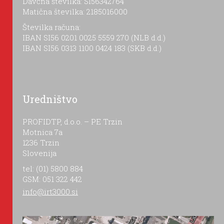
Davčna številka: SI56342764
Matična številka: 2185016000
Številka računa:
IBAN SI56 0201 0025 5559 270 (NLB d.d.)
IBAN SI56 0313 1100 0424 183 (SKB d.d.)
Uredništvo
PROFIDTP, d.o.o. – PE Trzin
Motnica 7a
1236 Trzin
Slovenija
tel: (01) 5800 884
GSM: 051 322 442
info@irt3000.si