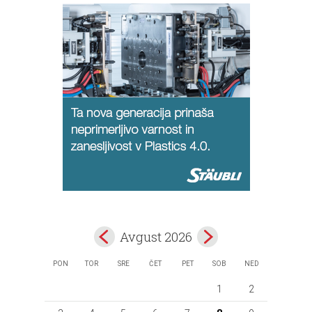
Avgust 2026
PON
TOR
SRE
ČET
PET
SOB
NED
1
2