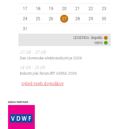
17
18
19
20
21
22
23
27
24
25
26
28
29
30
31
LEGENDA:
dogodki
sejmi
27.08 - 27.08
Dan slovenske elektroindustrije 2026
14.09 - 15.09
Industrijski forum IRT ADRIA 2026
ogled vseh dogodkov