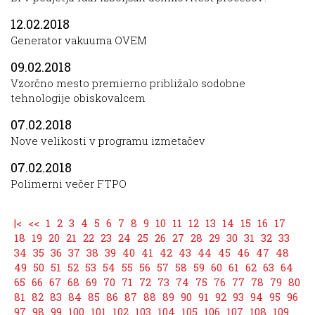
12.02.2018
Generator vakuuma OVEM
09.02.2018
Vzorčno mesto premierno približalo sodobne
tehnologije obiskovalcem
07.02.2018
Nove velikosti v programu izmetačev
07.02.2018
Polimerni večer FTPO
|<
<<
1
2
3
4
5
6
7
8
9
10
11
12
13
14
15
16
17
18
19
20
21
22
23
24
25
26
27
28
29
30
31
32
33
34
35
36
37
38
39
40
41
42
43
44
45
46
47
48
49
50
51
52
53
54
55
56
57
58
59
60
61
62
63
64
65
66
67
68
69
70
71
72
73
74
75
76
77
78
79
80
81
82
83
84
85
86
87
88
89
90
91
92
93
94
95
96
97
98
99
100
101
102
103
104
105
106
107
108
109