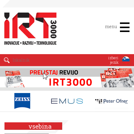
menu
izberi
jezik
vsebina