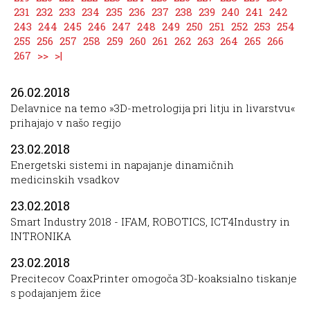
231
232
233
234
235
236
237
238
239
240
241
242
243
244
245
246
247
248
249
250
251
252
253
254
255
256
257
258
259
260
261
262
263
264
265
266
267
>>
>|
26.02.2018
Delavnice na temo »3D-metrologija pri litju in livarstvu«
prihajajo v našo regijo
23.02.2018
Energetski sistemi in napajanje dinamičnih
medicinskih vsadkov
23.02.2018
Smart Industry 2018 - IFAM, ROBOTICS, ICT4Industry in
INTRONIKA
23.02.2018
Precitecov CoaxPrinter omogoča 3D-koaksialno tiskanje
s podajanjem žice