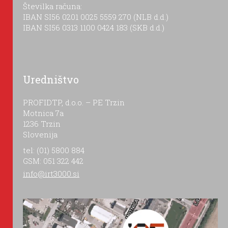
Številka računa:
IBAN SI56 0201 0025 5559 270 (NLB d.d.)
IBAN SI56 0313 1100 0424 183 (SKB d.d.)
Uredništvo
PROFIDTP, d.o.o. – PE Trzin
Motnica 7a
1236 Trzin
Slovenija
tel: (01) 5800 884
GSM: 051 322 442
info@irt3000.si