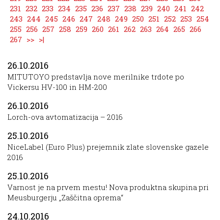
231
232
233
234
235
236
237
238
239
240
241
242
243
244
245
246
247
248
249
250
251
252
253
254
255
256
257
258
259
260
261
262
263
264
265
266
267
>>
>|
26.10.2016
MITUTOYO predstavlja nove merilnike trdote po
Vickersu HV-100 in HM-200
26.10.2016
Lorch-ova avtomatizacija – 2016
25.10.2016
NiceLabel (Euro Plus) prejemnik zlate slovenske gazele
2016
25.10.2016
Varnost je na prvem mestu! Nova produktna skupina pri
Meusburgerju „Zaščitna oprema“
24.10.2016