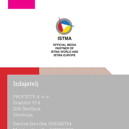
Izdajatelj
PROFIDTP, d. o. o.
Gradišče VI 4
1291 Škofljica
Slovenija
Davčna številka: SI56342764