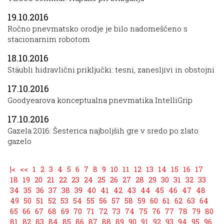
19.10.2016
Ročno pnevmatsko orodje je bilo nadomeščeno s
stacionarnim robotom
18.10.2016
Stäubli hidravlični priključki: tesni, zanesljivi in obstojni
17.10.2016
Goodyearova konceptualna pnevmatika IntelliGrip
17.10.2016
Gazela 2016: Šesterica najboljših gre v sredo po zlato
gazelo
|<
<<
1
2
3
4
5
6
7
8
9
10
11
12
13
14
15
16
17
18
19
20
21
22
23
24
25
26
27
28
29
30
31
32
33
34
35
36
37
38
39
40
41
42
43
44
45
46
47
48
49
50
51
52
53
54
55
56
57
58
59
60
61
62
63
64
65
66
67
68
69
70
71
72
73
74
75
76
77
78
79
80
81
82
83
84
85
86
87
88
89
90
91
92
93
94
95
96