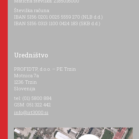
Matična številka: 2185016000
Številka računa:
IBAN SI56 0201 0025 5559 270 (NLB d.d.)
IBAN SI56 0313 1100 0424 183 (SKB d.d.)
Uredništvo
PROFIDTP, d.o.o. – PE Trzin
Motnica 7a
1236 Trzin
Slovenija
tel: (01) 5800 884
GSM: 051 322 442
info@irt3000.si