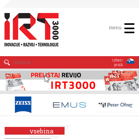
menu
izberi
jezik
vsebina