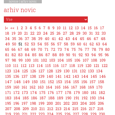
novice
|
arhiv novic
arhiv novic
|<
<<
1
2
3
4
5
6
7
8
9
10
11
12
13
14
15
16
17
18
19
20
21
22
23
24
25
26
27
28
29
30
31
32
33
34
35
36
37
38
39
40
41
42
43
44
45
46
47
48
49
50
51
52
53
54
55
56
57
58
59
60
61
62
63
64
65
66
67
68
69
70
71
72
73
74
75
76
77
78
79
80
81
82
83
84
85
86
87
88
89
90
91
92
93
94
95
96
97
98
99
100
101
102
103
104
105
106
107
108
109
110
111
112
113
114
115
116
117
118
119
120
121
122
123
124
125
126
127
128
129
130
131
132
133
134
135
136
137
138
139
140
141
142
143
144
145
146
147
148
149
150
151
152
153
154
155
156
157
158
159
160
161
162
163
164
165
166
167
168
169
170
171
172
173
174
175
176
177
178
179
180
181
182
183
184
185
186
187
188
189
190
191
192
193
194
195
196
197
198
199
200
201
202
203
204
205
206
207
208
209
210
211
212
213
214
215
216
217
218
219
220
221
222
223
224
225
226
227
228
229
230