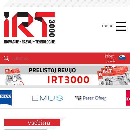
menu
izberi
jezik
vsebina