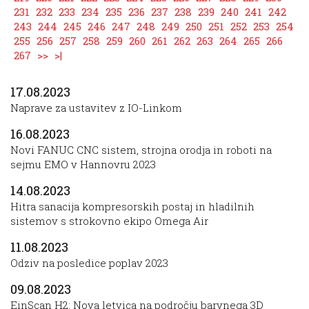
231
232
233
234
235
236
237
238
239
240
241
242
243
244
245
246
247
248
249
250
251
252
253
254
255
256
257
258
259
260
261
262
263
264
265
266
267
>>
>|
17.08.2023
Naprave za ustavitev z IO-Linkom
16.08.2023
Novi FANUC CNC sistem, strojna orodja in roboti na
sejmu EMO v Hannovru 2023
14.08.2023
Hitra sanacija kompresorskih postaj in hladilnih
sistemov s strokovno ekipo Omega Air
11.08.2023
Odziv na posledice poplav 2023
09.08.2023
EinScan H2: Nova letvica na področju barvnega 3D