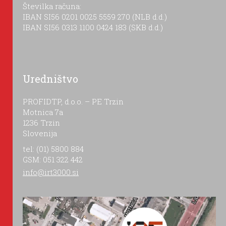
Številka računa:
IBAN SI56 0201 0025 5559 270 (NLB d.d.)
IBAN SI56 0313 1100 0424 183 (SKB d.d.)
Uredništvo
PROFIDTP, d.o.o. – PE Trzin
Motnica 7a
1236 Trzin
Slovenija
tel: (01) 5800 884
GSM: 051 322 442
info@irt3000.si