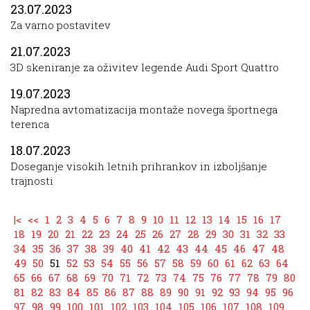
23.07.2023
Za varno postavitev
21.07.2023
3D skeniranje za oživitev legende Audi Sport Quattro
19.07.2023
Napredna avtomatizacija montaže novega športnega
terenca
18.07.2023
Doseganje visokih letnih prihrankov in izboljšanje
trajnosti
|<
<<
1
2
3
4
5
6
7
8
9
10
11
12
13
14
15
16
17
18
19
20
21
22
23
24
25
26
27
28
29
30
31
32
33
34
35
36
37
38
39
40
41
42
43
44
45
46
47
48
49
50
51
52
53
54
55
56
57
58
59
60
61
62
63
64
65
66
67
68
69
70
71
72
73
74
75
76
77
78
79
80
81
82
83
84
85
86
87
88
89
90
91
92
93
94
95
96
97
98
99
100
101
102
103
104
105
106
107
108
109