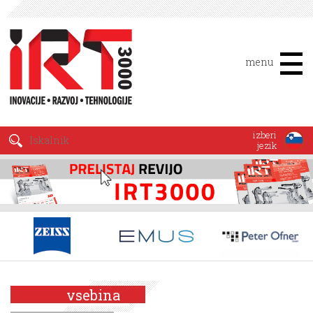
menu
izberi
jezik
vsebina