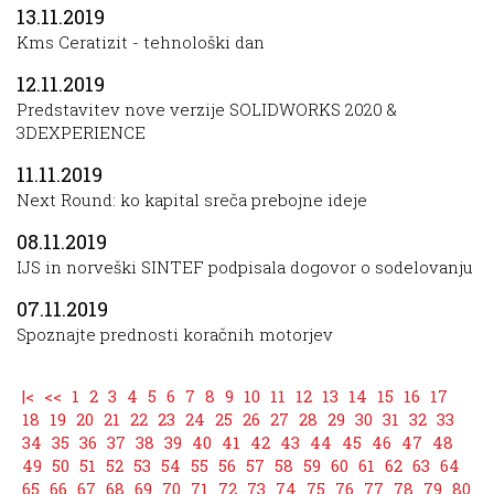
13.11.2019
Kms Ceratizit - tehnološki dan
12.11.2019
Predstavitev nove verzije SOLIDWORKS 2020 &
3DEXPERIENCE
11.11.2019
Next Round: ko kapital sreča prebojne ideje
08.11.2019
IJS in norveški SINTEF podpisala dogovor o sodelovanju
07.11.2019
Spoznajte prednosti koračnih motorjev
|<
<<
1
2
3
4
5
6
7
8
9
10
11
12
13
14
15
16
17
18
19
20
21
22
23
24
25
26
27
28
29
30
31
32
33
34
35
36
37
38
39
40
41
42
43
44
45
46
47
48
49
50
51
52
53
54
55
56
57
58
59
60
61
62
63
64
65
66
67
68
69
70
71
72
73
74
75
76
77
78
79
80