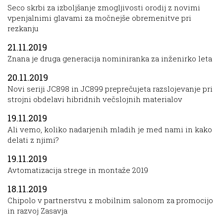
Seco skrbi za izboljšanje zmogljivosti orodij z novimi
vpenjalnimi glavami za močnejše obremenitve pri
rezkanju
21.11.2019
Znana je druga generacija nominiranka za inženirko leta
20.11.2019
Novi seriji JC898 in JC899 preprečujeta razslojevanje pri
strojni obdelavi hibridnih večslojnih materialov
19.11.2019
Ali vemo, koliko nadarjenih mladih je med nami in kako
delati z njimi?
19.11.2019
Avtomatizacija strege in montaže 2019
18.11.2019
Chipolo v partnerstvu z mobilnim salonom za promocijo
in razvoj Zasavja