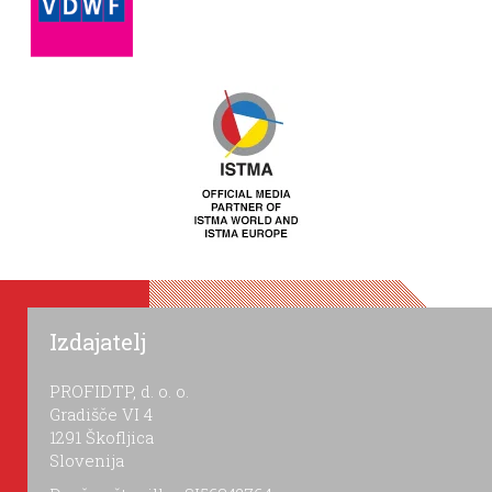
Izdajatelj
PROFIDTP, d. o. o.
Gradišče VI 4
1291 Škofljica
Slovenija