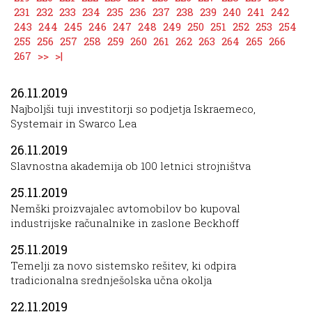
231
232
233
234
235
236
237
238
239
240
241
242
243
244
245
246
247
248
249
250
251
252
253
254
255
256
257
258
259
260
261
262
263
264
265
266
267
>>
>|
26.11.2019
Najboljši tuji investitorji so podjetja Iskraemeco,
Systemair in Swarco Lea
26.11.2019
Slavnostna akademija ob 100 letnici strojništva
25.11.2019
Nemški proizvajalec avtomobilov bo kupoval
industrijske računalnike in zaslone Beckhoff
25.11.2019
Temelji za novo sistemsko rešitev, ki odpira
tradicionalna srednješolska učna okolja
22.11.2019