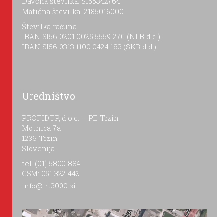
Davčna številka: SI56342764
Matična številka: 2185016000
Številka računa:
IBAN SI56 0201 0025 5559 270 (NLB d.d.)
IBAN SI56 0313 1100 0424 183 (SKB d.d.)
Uredništvo
PROFIDTP, d.o.o. – PE Trzin
Motnica 7a
1236 Trzin
Slovenija
tel: (01) 5800 884
GSM: 051 322 442
info@irt3000.si