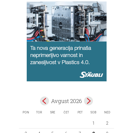
Avgust 2026
PON
TOR
SRE
ČET
PET
SOB
NED
1
2