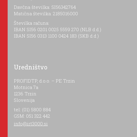
Davčna številka: SI56342764
Matična številka: 2185016000
Številka računa:
IBAN SI56 0201 0025 5559 270 (NLB d.d.)
IBAN SI56 0313 1100 0424 183 (SKB d.d.)
Uredništvo
PROFIDTP, d.o.o. – PE Trzin
Motnica 7a
1236 Trzin
Slovenija
tel: (01) 5800 884
GSM: 051 322 442
info@irt3000.si