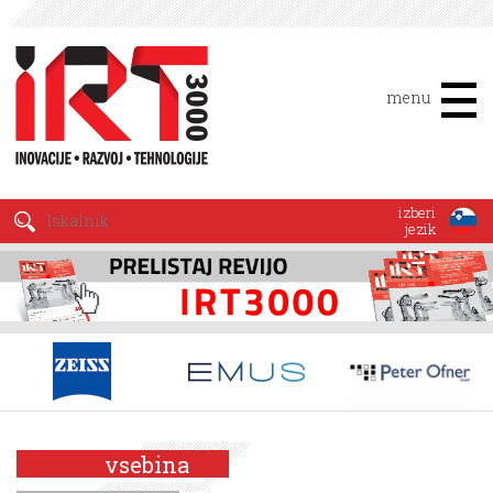
menu
izberi
jezik
vsebina