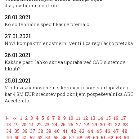
diagnostičnim centrom
28.01.2021
Ko so tehnične specifikacije premalo...
27.01.2021
Novi kompaktni enosmerni ventili za regulacijo pretoka
26.01.2021
Kakšne pasti lahko skriva uporaba več CAD sistemov
hkrati?
25.01.2021
V letu zaznamovanem s koronavirusom startupi zbrali
kar 4,8M EUR sredstev pod okriljem pospeševalnika ABC
Accelerator.
|<
<<
1
2
3
4
5
6
7
8
9
10
11
12
13
14
15
16
17
18
19
20
21
22
23
24
25
26
27
28
29
30
31
32
33
34
35
36
37
38
39
40
41
42
43
44
45
46
47
48
49
50
51
52
53
54
55
56
57
58
59
60
61
62
63
64