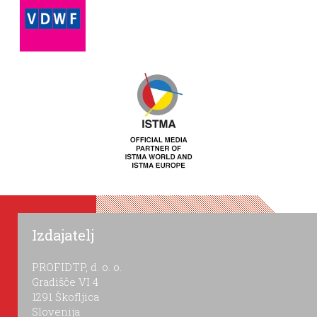
Izdajatelj
PROFIDTP, d. o. o.
Gradišče VI 4
1291 Škofljica
Slovenija