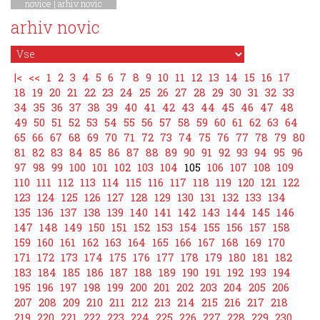
novice
|
arhiv novic
arhiv novic
|<
<<
1
2
3
4
5
6
7
8
9
10
11
12
13
14
15
16
17
18
19
20
21
22
23
24
25
26
27
28
29
30
31
32
33
34
35
36
37
38
39
40
41
42
43
44
45
46
47
48
49
50
51
52
53
54
55
56
57
58
59
60
61
62
63
64
65
66
67
68
69
70
71
72
73
74
75
76
77
78
79
80
81
82
83
84
85
86
87
88
89
90
91
92
93
94
95
96
97
98
99
100
101
102
103
104
105
106
107
108
109
110
111
112
113
114
115
116
117
118
119
120
121
122
123
124
125
126
127
128
129
130
131
132
133
134
135
136
137
138
139
140
141
142
143
144
145
146
147
148
149
150
151
152
153
154
155
156
157
158
159
160
161
162
163
164
165
166
167
168
169
170
171
172
173
174
175
176
177
178
179
180
181
182
183
184
185
186
187
188
189
190
191
192
193
194
195
196
197
198
199
200
201
202
203
204
205
206
207
208
209
210
211
212
213
214
215
216
217
218
219
220
221
222
223
224
225
226
227
228
229
230