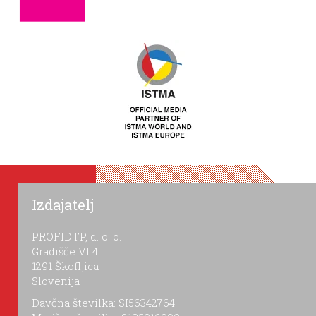
Izdajatelj
PROFIDTP, d. o. o.
Gradišče VI 4
1291 Škofljica
Slovenija
Davčna številka: SI56342764