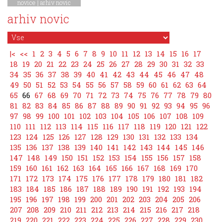
novice
|
arhiv novic
arhiv novic
|<
<<
1
2
3
4
5
6
7
8
9
10
11
12
13
14
15
16
17
18
19
20
21
22
23
24
25
26
27
28
29
30
31
32
33
34
35
36
37
38
39
40
41
42
43
44
45
46
47
48
49
50
51
52
53
54
55
56
57
58
59
60
61
62
63
64
65
66
67
68
69
70
71
72
73
74
75
76
77
78
79
80
81
82
83
84
85
86
87
88
89
90
91
92
93
94
95
96
97
98
99
100
101
102
103
104
105
106
107
108
109
110
111
112
113
114
115
116
117
118
119
120
121
122
123
124
125
126
127
128
129
130
131
132
133
134
135
136
137
138
139
140
141
142
143
144
145
146
147
148
149
150
151
152
153
154
155
156
157
158
159
160
161
162
163
164
165
166
167
168
169
170
171
172
173
174
175
176
177
178
179
180
181
182
183
184
185
186
187
188
189
190
191
192
193
194
195
196
197
198
199
200
201
202
203
204
205
206
207
208
209
210
211
212
213
214
215
216
217
218
219
220
221
222
223
224
225
226
227
228
229
230