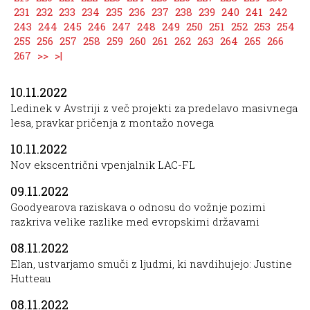
231
232
233
234
235
236
237
238
239
240
241
242
243
244
245
246
247
248
249
250
251
252
253
254
255
256
257
258
259
260
261
262
263
264
265
266
267
>>
>|
10.11.2022
Ledinek v Avstriji z več projekti za predelavo masivnega
lesa, pravkar pričenja z montažo novega
10.11.2022
Nov ekscentrični vpenjalnik LAC-FL
09.11.2022
Goodyearova raziskava o odnosu do vožnje pozimi
razkriva velike razlike med evropskimi državami
08.11.2022
Elan, ustvarjamo smuči z ljudmi, ki navdihujejo: Justine
Hutteau
08.11.2022