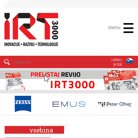
menu
izberi
jezik
vsebina