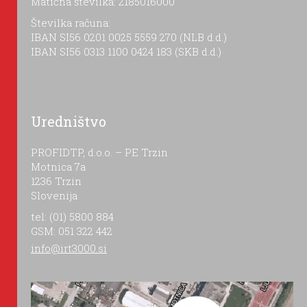
Matična številka: 2185016000
Številka računa:
IBAN SI56 0201 0025 5559 270 (NLB d.d.)
IBAN SI56 0313 1100 0424 183 (SKB d.d.)
Uredništvo
PROFIDTP, d.o.o. – PE Trzin
Motnica 7a
1236 Trzin
Slovenija
tel: (01) 5800 884
GSM: 051 322 442
info@irt3000.si