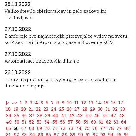
28.10.2022
Veliko število obiskovalcev in zelo zadovoljni
razstavljavci
27.10.2022
Z ambicijo biti najmočnejši proizvajalec vitlov na svetu
so Pišek – Vitli Krpan zlata gazela Slovenije 2022
27.10.2022
Avtomatizacija zagotavlja dihanje
26.10.2022
Intervju s prof. dr. Lars Nyborg: Brez proizvodnje ni
družbene blaginje
|<
<<
1
2
3
4
5
6
7
8
9
10
11
12
13
14
15
16
17
18
19
20
21
22
23
24
25
26
27
28
29
30
31
32
33
34
35
36
37
38
39
40
41
42
43
44
45
46
47
48
49
50
51
52
53
54
55
56
57
58
59
60
61
62
63
64
65
66
67
68
69
70
71
72
73
74
75
76
77
78
79
80
81
82
83
84
85
86
87
88
89
90
91
92
93
94
95
96