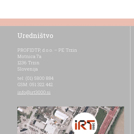
Uredništvo
PROFIDTP, d.o.o. – PE Trzin
Motnica 7a
1236 Trzin
Slovenija
tel: (01) 5800 884
GSM: 051 322 442
info@irt3000.si