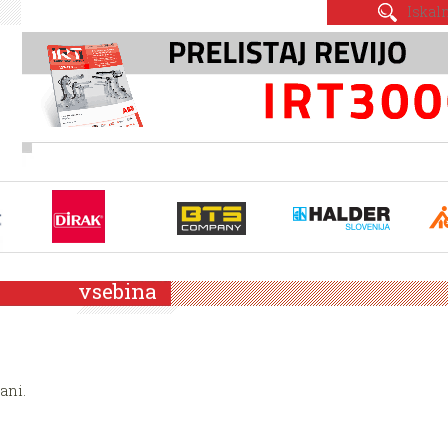
vsebina
ani.