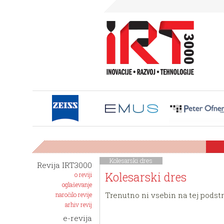
Kolesarski dres
Revija IRT3000
Kolesarski dres
o reviji
oglaševanje
Trenutno ni vsebin na tej podstr
naročilo revije
arhiv revij
e-revija