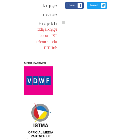
knjige
Share
Tweet
novice
Projekti
izdaja knjige
forum IRT
inženirka leta
EIT Hub