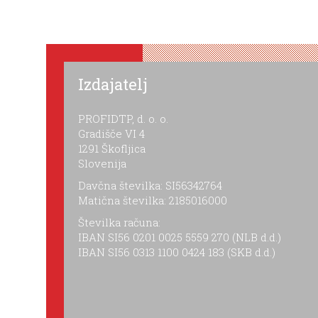
Izdajatelj
PROFIDTP, d. o. o.
Gradišče VI 4
1291 Škofljica
Slovenija
Davčna številka: SI56342764
Matična številka: 2185016000
Številka računa:
IBAN SI56 0201 0025 5559 270 (NLB d.d.)
IBAN SI56 0313 1100 0424 183 (SKB d.d.)