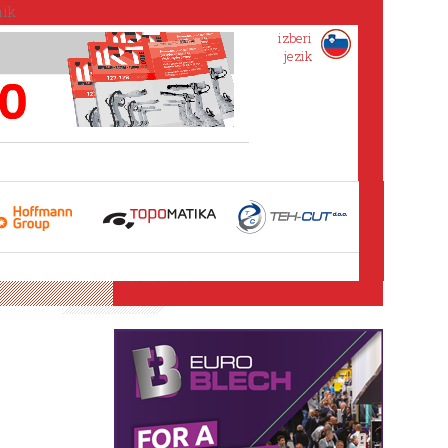
izberi
jezik