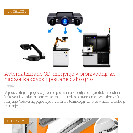
04.08.2026
Avtomatizirano 3D-merjenje v proizvodnji: ko
nadzor kakovosti postane ozko grlo
Ostalo
V proizvodnji se pogosto govori o povečanju zmogljivosti, produktivnosti in
kakovosti, vendar pri tem en segment neredko postane omejitveni dejavnik –
merjenje. Težava najpogosteje ni v merilni tehnologiji, temveč v načinu, kako je
merjenje...
30.07.2026