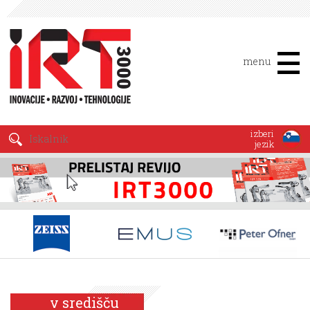
menu
izberi
jezik
v središču