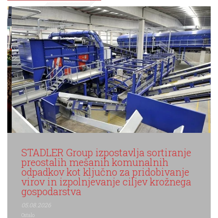
a
STADLER Group izpostavlja sortiranje
o
preostalih mešanih komunalnih
odpadkov kot ključno za pridobivanje
virov in izpolnjevanje ciljev krožnega
gospodarstva
se
05.08.2026
Ostalo