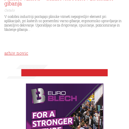
gibanja
Ostalo
V sodobni industriji postajajo plinske vzmeti nepogrešljiv element pri
aplikacijah, pri katerih so pomembni varno gibanje, ergonomsko upravljanje in
zanesljivo delovanje. Uporabljajo se za dvigovanje, spuščanje, pozicioniranje in
blaženje gibanja...
arhiv novic