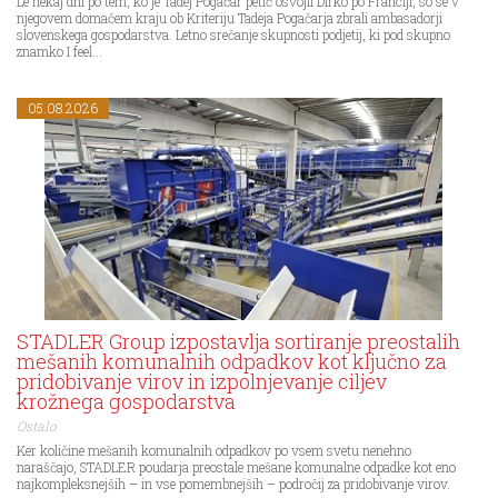
Le nekaj dni po tem, ko je Tadej Pogačar petič osvojil Dirko po Franciji, so se v
njegovem domačem kraju ob Kriteriju Tadeja Pogačarja zbrali ambasadorji
slovenskega gospodarstva. Letno srečanje skupnosti podjetij, ki pod skupno
znamko I feel...
05.08.2026
STADLER Group izpostavlja sortiranje preostalih
mešanih komunalnih odpadkov kot ključno za
pridobivanje virov in izpolnjevanje ciljev
krožnega gospodarstva
Ostalo
Ker količine mešanih komunalnih odpadkov po vsem svetu nenehno
naraščajo, STADLER poudarja preostale mešane komunalne odpadke kot eno
najkompleksnejših – in vse pomembnejših – področij za pridobivanje virov.