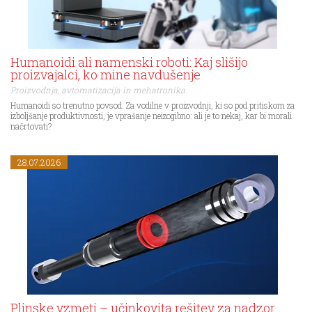
Humanoidi ali namenski roboti: Kaj slišijo
proizvajalci, ko mine navdušenje
Proizvodnja, avtomatizacija in mehatronika
Humanoidi so trenutno povsod. Za vodilne v proizvodnji, ki so pod pritiskom za
izboljšanje produktivnosti, je vprašanje neizogibno: ali je to nekaj, kar bi morali
načrtovati?
28.07.2026
Plinske vzmeti – učinkovita rešitev za nadzor