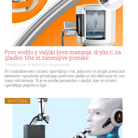
Prvo vodilo z valjčki brez mazanja: drylin C za
gladke, tihe in zanesljive pomike
Vzdrževanje in tehnična diagnostika
Pri vsakodnevnem ročnem upravljanju vrat, pokrovov in drugih premičnih
elementov uporabniki pričakujejo predvsem gladko in tiho delovanje ter čim
manj vzdrževanja. To je še posebej pomembni v okoljih, kjer se sistemi
uporabljajo pogosto in kjer...
29.07.2026