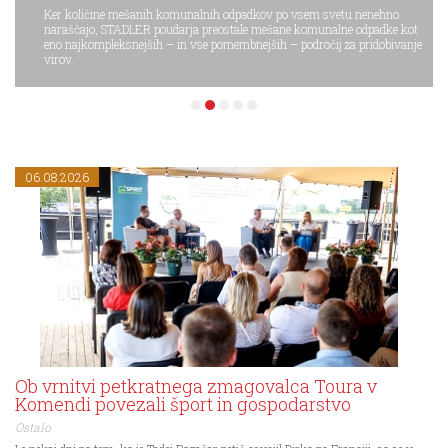
Ker količine mešanih komunalnih odpadkov po vsem svetu nenehno
naraščajo, STADLER poudarja preostale mešane komunalne odpadke kot
eno najkompleksnejših – in vse pomembnejših – področij za pridobivanje
virov.
06.08.2026
Ob vrnitvi petkratnega zmagovalca Toura v
Komendi povezali šport in gospodarstvo
Ostalo