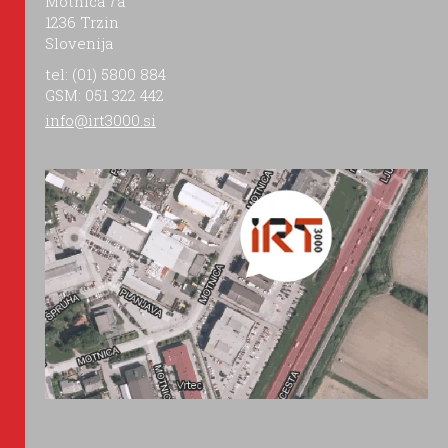
Motnica 7a
1236 Trzin
Slovenija
tel: (01) 5800 884
GSM: 051 322 442
info@irt3000.si