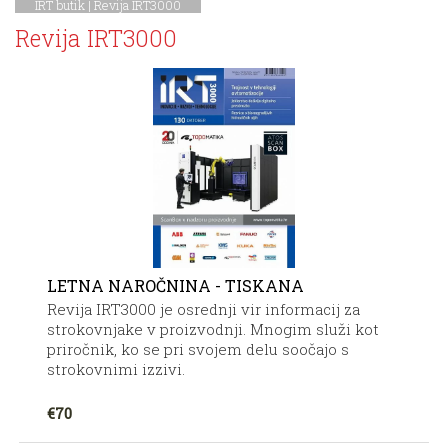
IRT butik
|
Revija IRT3000
Revija IRT3000
LETNA NAROČNINA - TISKANA
Revija IRT3000 je osrednji vir informacij za
strokovnjake v proizvodnji. Mnogim služi kot
priročnik, ko se pri svojem delu soočajo s
strokovnimi izzivi.
€70