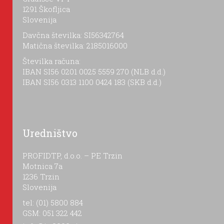
1291 Škofljica
Slovenija
Davčna številka: SI56342764
Matična številka: 2185016000
Številka računa:
IBAN SI56 0201 0025 5559 270 (NLB d.d.)
IBAN SI56 0313 1100 0424 183 (SKB d.d.)
Uredništvo
PROFIDTP, d.o.o. – PE Trzin
Motnica 7a
1236 Trzin
Slovenija
tel: (01) 5800 884
GSM: 051 322 442