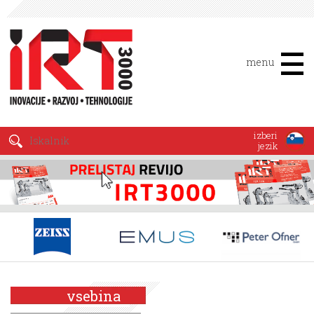
menu
izberi
jezik
vsebina