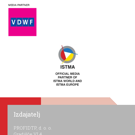
Izdajatelj
PROFIDTP, d. o. o.
Gradišče VI 4