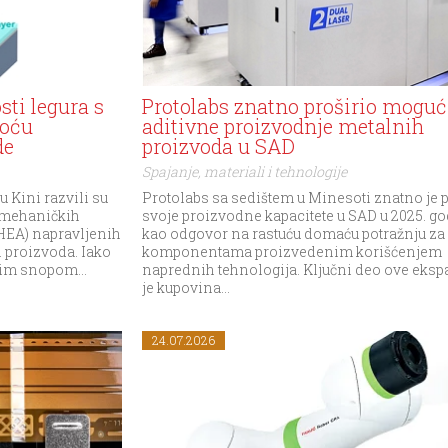
sti legura s
Protolabs znatno proširio moguć
moću
aditivne proizvodnje metalnih
de
proizvoda u SAD
Spajanje, materiali i tehnologije
u Kini razvili su
Protolabs sa sedištem u Minesoti znatno je
 mehaničkih
svoje proizvodne kapacitete u SAD u 2025. go
(HEA) napravljenih
kao odgovor na rastuću domaću potražnju za
 proizvoda. Iako
komponentama proizvedenim korišćenjem
kim snopom...
naprednih tehnologija. Ključni deo ove eksp
je kupovina...
24.07.2026