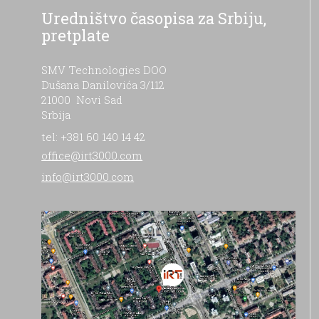
Uredništvo časopisa za Srbiju,
pretplate
SMV Technologies DOO
Dušana Danilovića 3/112
21000 Novi Sad
Srbija
tel: +381 60 140 14 42
office@irt3000.com
info@irt3000.com