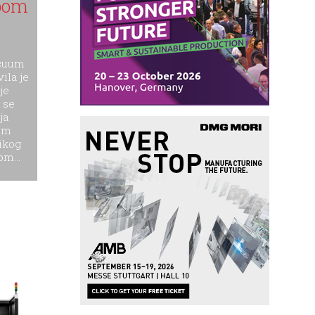
usko grlo
04.08.2026
Ostalo
U proizvodnji se često govori o
povećanju kapaciteta,
produktivnosti i kvaliteta, ali jedan
segment pri tome neretko
postane ograničavajući faktor –
merenje. Problem pritom najčešće
nije u mernoj tehnologiji, već u
načinu na koji je merenje...