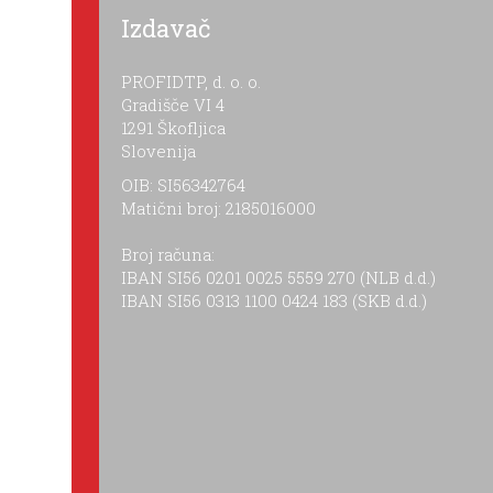
Izdavač
PROFIDTP, d. o. o.
Gradišče VI 4
1291 Škofljica
Slovenija
OIB: SI56342764
Matični broj: 2185016000
Broj računa:
IBAN SI56 0201 0025 5559 270 (NLB d.d.)
IBAN SI56 0313 1100 0424 183 (SKB d.d.)