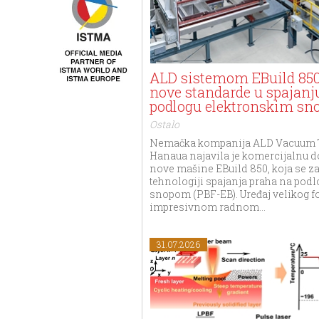
ALD sistemom EBuild 850
nove standarde u spajanj
podlogu elektronskim s
Ostalo
Nemačka kompanija ALD Vacuum T
Hanaua najavila je komercijalnu d
nove mašine EBuild 850, koja se z
tehnologiji spajanja praha na pod
snopom (PBF-EB). Uređaj velikog f
impresivnom radnom...
31.07.2026