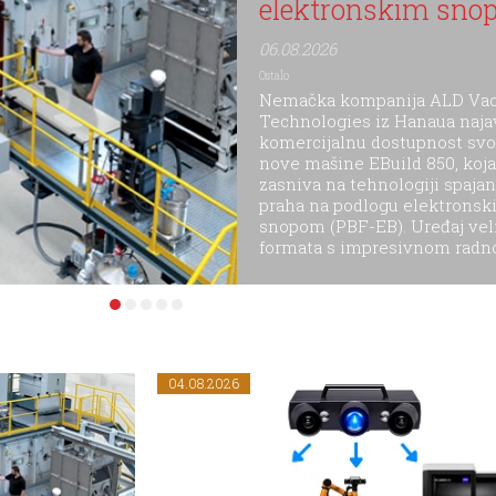
kim snopom
ija ALD Vacuum
anaua najavila je
tupnost svoje
d 850, koja se
giji spajanja
 elektronskim
 Uređaj velikog
ivnom radnom...
04.08.2026