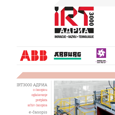
IRT3000 АДРИА
ALD sistem
o časopisu
oglašavanje
850 postavl
pretplata
standarde u
arhiv časopisa
praha na p
e-časopis