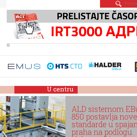
U centru
om EBuild
ja nove
 spajanju
odlogu