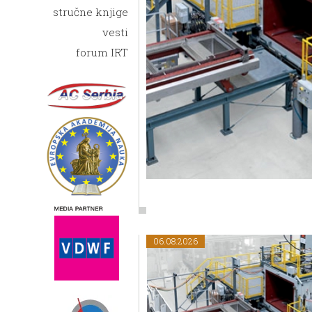
elektrons
stručne knjige
06.08.2026
vesti
Ostalo
forum IRT
Nemačka kompan
Technologies iz H
komercijalnu dos
nove mašine EBuil
zasniva na tehnolo
praha na podlogu
snopom (PBF-EB).
formata s impres
06.08.2026