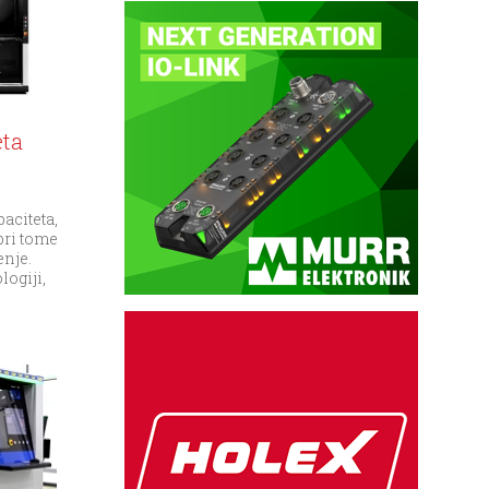
eta
aciteta,
pri tome
enje.
logiji,