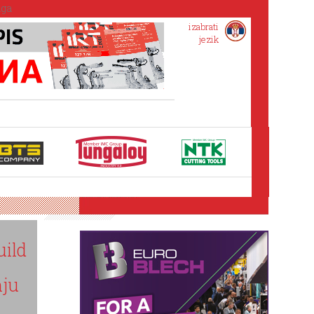
izabrati
jezik
Automatizovano 3D
merenje u proizvodnji:
kada kontrola
kvaliteta postane