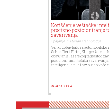
Korišćenje veštačke intel
precizno pozicioniranje 
zavarivanja
Spajanje, materiali i tehnologije
Veliki dobavljači za automobilsku 
Schaeffler i ElringKlinger žele da 
obavljanje laserskog tačkastog za
pozicioniranih tačaka zavarivanja.
inteligencija nudi brz put do veće e
arhiva vesti