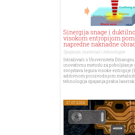
Sinergija snage i duktilno
visokom entropijom po
napredne naknadne obra
Spajanje, materiali i tehnologije
Istraživači s Univerziteta Džiangsu 
inovativnu metodu za poboljšanje
svojstava legura visoke entropije 
aditivnom proizvodnjom metalnih
tehnologija spajanja praha lasers
27.07.2026