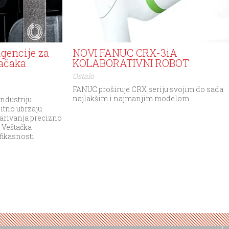
igencije za
NOVI FANUC CRX-3iA
tačaka
KOLABORATIVNI ROBOT
Ostalo
FANUC proširuje CRX seriju svojim do sada
najlakšim i najmanjim modelom.
industriju
bitno ubrzaju
varivanja precizno
 Veštačka
fikasnosti.