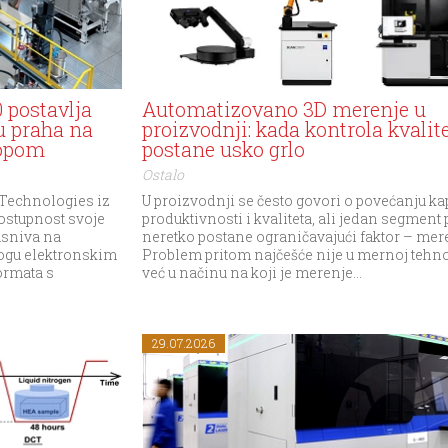
 postavlja
Automatizovano 3D merenje u
u praha na
proizvodnji: kada kontrola kvalit
nopom
postane usko grlo
Ostalo
echnologies iz
U proizvodnji se često govori o povećanju kap
ostupnost svoje
produktivnosti i kvaliteta, ali jedan segment 
asniva na
neretko postane ograničavajući faktor – mer
logu elektronskim
Problem pritom najčešće nije u mernoj tehno
ormata s
već u načinu na koji je merenje...
29.07.2026