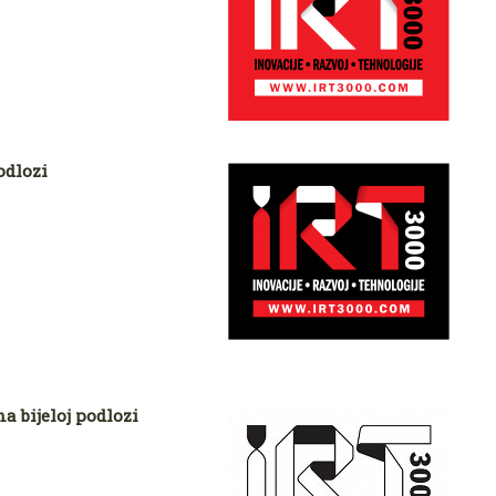
odlozi
a bijeloj podlozi