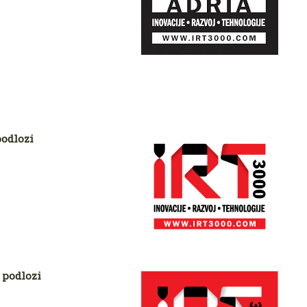
podlozi
 podlozi