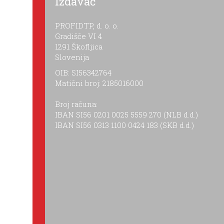
Izdavač
PROFIDTP, d. o. o.
Gradišče VI 4
1291 Škofljica
Slovenija
OIB: SI56342764
Matični broj: 2185016000
Broj računa:
IBAN SI56 0201 0025 5559 270 (NLB d.d.)
IBAN SI56 0313 1100 0424 183 (SKB d.d.)