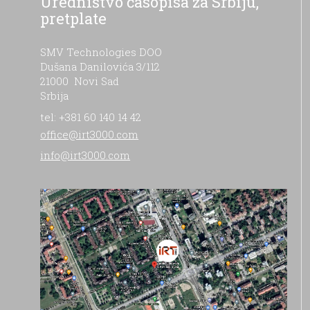
Uredništvo časopisa za Srbiju,
pretplate
SMV Technologies DOO
Dušana Danilovića 3/112
21000 Novi Sad
Srbija
tel: +381 60 140 14 42
office@irt3000.com
info@irt3000.com