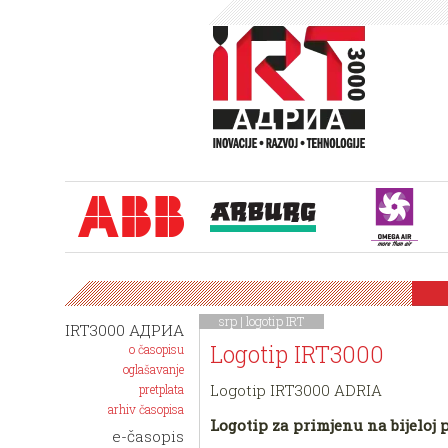
srp |
logotip IRT
IRT3000 АДРИА
Logotip IRT3000
o časopisu
oglašavanje
Logotip IRT3000 ADRIA
pretplata
arhiv časopisa
Logotip za primjenu na bijeloj 
e-časopis