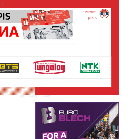
izabrati
jezik