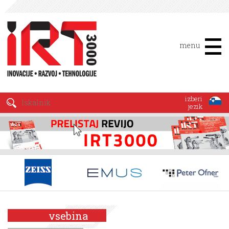
menu
izberi
jezik
vsebina