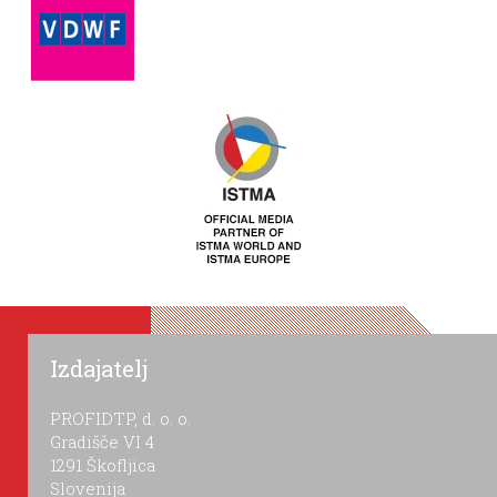
Izdajatelj
PROFIDTP, d. o. o.
Gradišče VI 4
1291 Škofljica
Slovenija