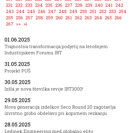
231
232
233
234
235
236
237
238
239
240
241
242
243
244
245
246
247
248
249
250
251
252
253
254
255
256
257
258
259
260
261
262
263
264
265
266
267
>>
>|
01.06.2025
Trajnostna transformacija podjetij na letošnjem
Industrijskem Forumu IRT
31.05.2025
Projekt PUŠ
30.05.2025
Izšla je nova številka revije IRT3000!
29.05.2025
Nova generacija izdelkov Seco Round 20 zagotavlja
izvrstno grobo obdelavo pri kopirnem rezkanju
28.05.2025
Ledinek Engineering med globalno elito