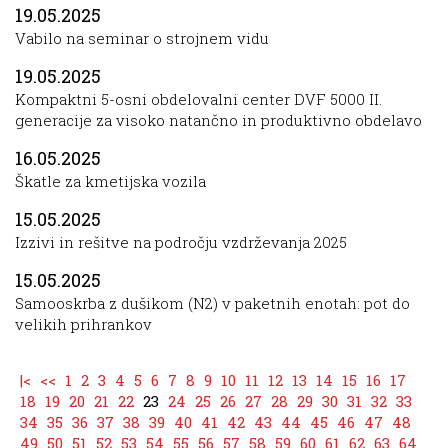
19.05.2025
Vabilo na seminar o strojnem vidu
19.05.2025
Kompaktni 5-osni obdelovalni center DVF 5000 II.
generacije za visoko natančno in produktivno obdelavo
16.05.2025
Škatle za kmetijska vozila
15.05.2025
Izzivi in rešitve na področju vzdrževanja 2025
15.05.2025
Samooskrba z dušikom (N2) v paketnih enotah: pot do
velikih prihrankov
|<
<<
1
2
3
4
5
6
7
8
9
10
11
12
13
14
15
16
17
18
19
20
21
22
23
24
25
26
27
28
29
30
31
32
33
34
35
36
37
38
39
40
41
42
43
44
45
46
47
48
49
50
51
52
53
54
55
56
57
58
59
60
61
62
63
64