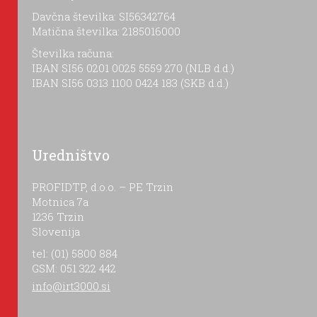
Davčna številka: SI56342764
Matična številka: 2185016000
Številka računa:
IBAN SI56 0201 0025 5559 270 (NLB d.d.)
IBAN SI56 0313 1100 0424 183 (SKB d.d.)
Uredništvo
PROFIDTP, d.o.o. – PE Trzin
Motnica 7a
1236 Trzin
Slovenija
tel: (01) 5800 884
GSM: 051 322 442
info@irt3000.si