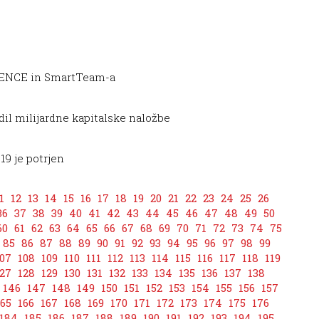
IENCE in SmartTeam-a
l milijardne kapitalske naložbe
9 je potrjen
1
12
13
14
15
16
17
18
19
20
21
22
23
24
25
26
36
37
38
39
40
41
42
43
44
45
46
47
48
49
50
60
61
62
63
64
65
66
67
68
69
70
71
72
73
74
75
85
86
87
88
89
90
91
92
93
94
95
96
97
98
99
07
108
109
110
111
112
113
114
115
116
117
118
119
27
128
129
130
131
132
133
134
135
136
137
138
146
147
148
149
150
151
152
153
154
155
156
157
165
166
167
168
169
170
171
172
173
174
175
176
184
185
186
187
188
189
190
191
192
193
194
195