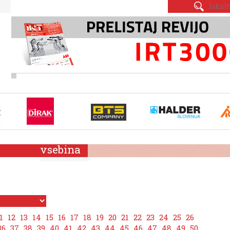
vsebina
1
12
13
14
15
16
17
18
19
20
21
22
23
24
25
26
36
37
38
39
40
41
42
43
44
45
46
47
48
49
50