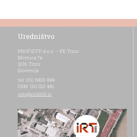
Uredništvo
PROFIDTP, d.o.o. – PE Trzin
Motnica 7a
1236 Trzin
Slovenija
tel: (01) 5800 884
GSM: 051 322 442
info@irt3000.si