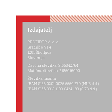
Izdajatelj
PROFIDTP, d. o. o.
Gradišče VI 4
1291 Škofljica
Slovenija
Davčna številka: SI56342764
Matična številka: 2185016000
Številka računa:
IBAN SI56 0201 0025 5559 270 (NLB d.d.)
IBAN SI56 0313 1100 0424 183 (SKB d.d.)