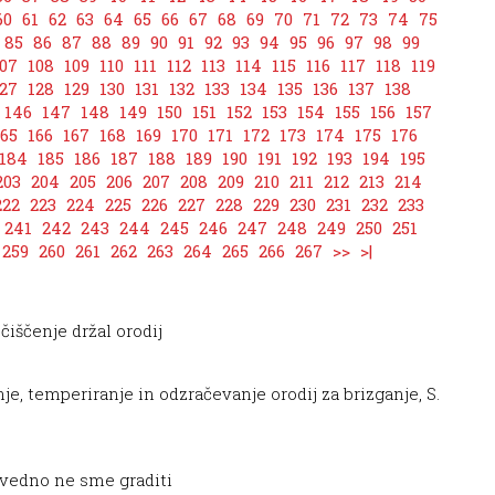
60
61
62
63
64
65
66
67
68
69
70
71
72
73
74
75
85
86
87
88
89
90
91
92
93
94
95
96
97
98
99
07
108
109
110
111
112
113
114
115
116
117
118
119
27
128
129
130
131
132
133
134
135
136
137
138
146
147
148
149
150
151
152
153
154
155
156
157
165
166
167
168
169
170
171
172
173
174
175
176
184
185
186
187
188
189
190
191
192
193
194
195
203
204
205
206
207
208
209
210
211
212
213
214
222
223
224
225
226
227
228
229
230
231
232
233
241
242
243
244
245
246
247
248
249
250
251
259
260
261
262
263
264
265
266
267
>>
>|
čiščenje držal orodij
je, temperiranje in odzračevanje orodij za brizganje, S.
e vedno ne sme graditi