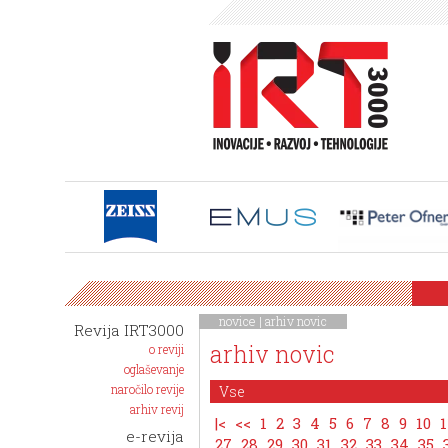
novice
|
arhiv novic
Revija IRT3000
arhiv novic
o reviji
oglaševanje
naročilo revije
arhiv revij
|<
<<
1
2
3
4
5
6
7
8
9
10
1
e-revija
27
28
29
30
31
32
33
34
35