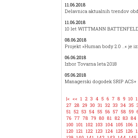
11.06.2018
Delavnica aktualnih trendov obd
11.06.2018
10 let WITTMANN BATTENFEL
08.06.2018
Projekt »Human body 2.0 …« je iz
06.06.2018
Izbor Tovarna leta 2018
05.06.2018
Managerski dogodek SRIP ACS+ i
|<
<<
1
2
3
4
5
6
7
8
9
10
1
27
28
29
30
31
32
33
34
35
51
52
53
54
55
56
57
58
59
76
77
78
79
80
81
82
83
84
100
101
102
103
104
105
106
1
120
121
122
123
124
125
126
1
139
140
141
142
143
144
145