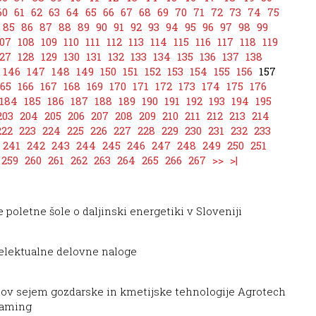
60
61
62
63
64
65
66
67
68
69
70
71
72
73
74
75
85
86
87
88
89
90
91
92
93
94
95
96
97
98
99
07
108
109
110
111
112
113
114
115
116
117
118
119
27
128
129
130
131
132
133
134
135
136
137
138
146
147
148
149
150
151
152
153
154
155
156
157
165
166
167
168
169
170
171
172
173
174
175
176
184
185
186
187
188
189
190
191
192
193
194
195
203
204
205
206
207
208
209
210
211
212
213
214
222
223
224
225
226
227
228
229
230
231
232
233
241
242
243
244
245
246
247
248
249
250
251
259
260
261
262
263
264
265
266
267
>>
>|
 poletne šole o daljinski energetiki v Sloveniji
telektualne delovne naloge
nov sejem gozdarske in kmetijske tehnologije Agrotech
 gaming