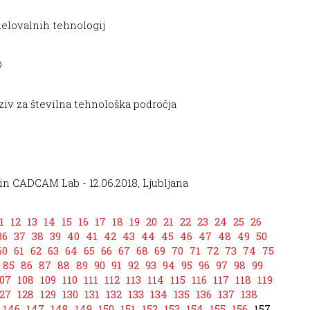
elovalnih tehnologij
D
ziv za številna tehnološka področja
n CADCAM Lab - 12.06.2018, Ljubljana
1
12
13
14
15
16
17
18
19
20
21
22
23
24
25
26
36
37
38
39
40
41
42
43
44
45
46
47
48
49
50
60
61
62
63
64
65
66
67
68
69
70
71
72
73
74
75
85
86
87
88
89
90
91
92
93
94
95
96
97
98
99
07
108
109
110
111
112
113
114
115
116
117
118
119
27
128
129
130
131
132
133
134
135
136
137
138
146
147
148
149
150
151
152
153
154
155
156
157