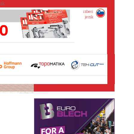
izberi
jezik