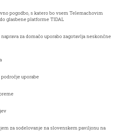
zivno pogodbo, s katero bo vsem Telemachovim
do glasbene platforme TIDAL
 naprava za domačo uporabo zagotavlja neskončne
a
e področje uporabe
opreme
jev
etjem za sodelovanje na slovenskem paviljonu na