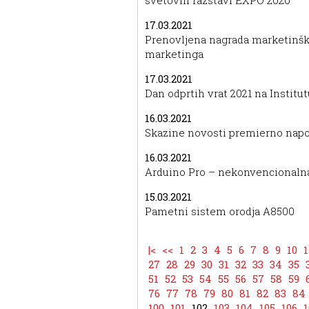
svetovni razstavi EXPO 2020
17.03.2021
Prenovljena nagrada marketinška
marketinga
17.03.2021
Dan odprtih vrat 2021 na Institut
16.03.2021
Skazine novosti premierno napo
16.03.2021
Arduino Pro – nekonvencionalna,
15.03.2021
Pametni sistem orodja A8500
|<
<<
1
2
3
4
5
6
7
8
9
10
1
27
28
29
30
31
32
33
34
35
51
52
53
54
55
56
57
58
59
76
77
78
79
80
81
82
83
84
100
101
102
103
104
105
106
1