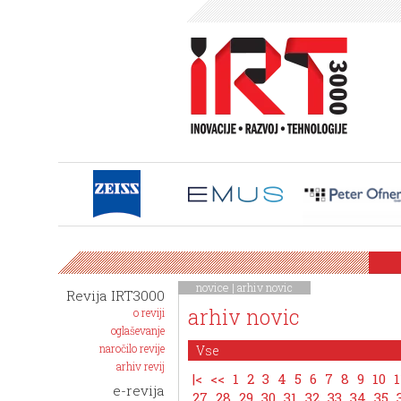
novice
|
arhiv novic
Revija IRT3000
arhiv novic
o reviji
oglaševanje
naročilo revije
arhiv revij
|<
<<
1
2
3
4
5
6
7
8
9
10
1
e-revija
27
28
29
30
31
32
33
34
35