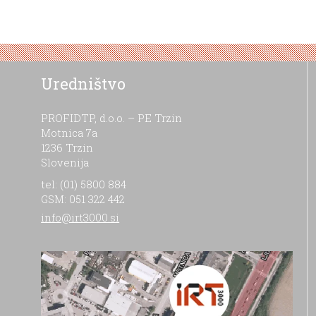
Uredništvo
PROFIDTP, d.o.o. – PE Trzin
Motnica 7a
1236 Trzin
Slovenija
tel: (01) 5800 884
GSM: 051 322 442
info@irt3000.si