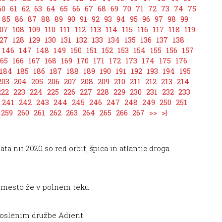
60
61
62
63
64
65
66
67
68
69
70
71
72
73
74
75
85
86
87
88
89
90
91
92
93
94
95
96
97
98
99
07
108
109
110
111
112
113
114
115
116
117
118
119
27
128
129
130
131
132
133
134
135
136
137
138
146
147
148
149
150
151
152
153
154
155
156
157
165
166
167
168
169
170
171
172
173
174
175
176
184
185
186
187
188
189
190
191
192
193
194
195
203
204
205
206
207
208
209
210
211
212
213
214
222
223
224
225
226
227
228
229
230
231
232
233
241
242
243
244
245
246
247
248
249
250
251
259
260
261
262
263
264
265
266
267
>>
>|
ata nit 2020 so red orbit, špica in atlantic droga
o mesto že v polnem teku
poslenim družbe Adient