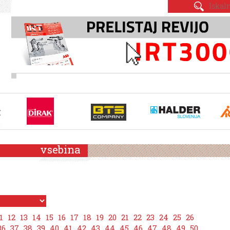
vsebina
1
12
13
14
15
16
17
18
19
20
21
22
23
24
25
26
36
37
38
39
40
41
42
43
44
45
46
47
48
49
50