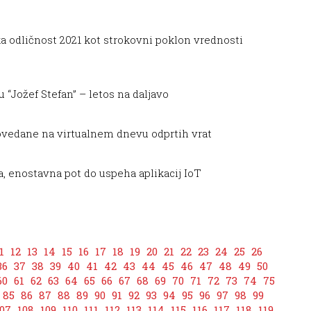
 odličnost 2021 kot strokovni poklon vrednosti
u “Jožef Stefan” – letos na daljavo
vedane na virtualnem dnevu odprtih vrat
 enostavna pot do uspeha aplikacij IoT
1
12
13
14
15
16
17
18
19
20
21
22
23
24
25
26
36
37
38
39
40
41
42
43
44
45
46
47
48
49
50
60
61
62
63
64
65
66
67
68
69
70
71
72
73
74
75
85
86
87
88
89
90
91
92
93
94
95
96
97
98
99
07
108
109
110
111
112
113
114
115
116
117
118
119