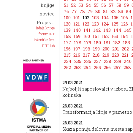
knjige
51
52
53
54
55
56
57
58
59
76
77
78
79
80
81
82
83
84
novice
100
101
102
103
104
105
106
1
Projekti
120
121
122
123
124
125
126
1
izdaja knjige
139
140
141
142
143
144
145
forum IRT
158
159
160
161
162
163
164
inženirka leta
177
178
179
180
181
182
183
EIT Hub
196
197
198
199
200
201
202
215
216
217
218
219
220
221
234
235
236
237
238
239
240
252
253
254
255
256
257
258
29.03.2021
Najboljši zaposlovalci v izboru Zl
kolinska
26.03.2021
Transformacija Idrije v pametn
26.03.2021
Skaza ponuja delovna mesta za