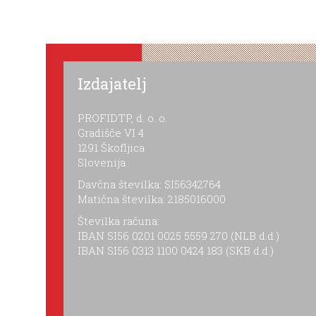
Izdajatelj
PROFIDTP, d. o. o.
Gradišče VI 4
1291 Škofljica
Slovenija
Davčna številka: SI56342764
Matična številka: 2185016000
Številka računa:
IBAN SI56 0201 0025 5559 270 (NLB d.d.)
IBAN SI56 0313 1100 0424 183 (SKB d.d.)