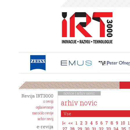
novice
|
arhiv novic
Revija IRT3000
arhiv novic
o reviji
oglaševanje
naročilo revije
arhiv revij
|<
<<
1
2
3
4
5
6
7
8
9
10
1
e-revija
27
28
29
30
31
32
33
34
35