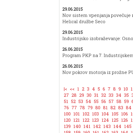
29.06.2015
Nov sistem vpenjanja povečuje m
Helical družbe Seco
29.06.2015
Industrijsko izobraževanje: Osn
26.06.2015
Program PKP na 7. Industrijske
26.06.2015
Nov pokrov motorja iz prožne 
|<
<<
1
2
3
4
5
6
7
8
9
10
1
27
28
29
30
31
32
33
34
35
51
52
53
54
55
56
57
58
59
76
77
78
79
80
81
82
83
84
100
101
102
103
104
105
106
1
120
121
122
123
124
125
126
1
139
140
141
142
143
144
145
158
159
160
161
162
163
164