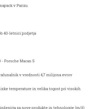
mapack v Parizu
 40-letnici podjetja
00 - Porsche Macan S
računalnik v vrednosti 4,7 milijona evrov
zke temperature in velika togost pri visokih
nženirja za nove produkte in tehnologije (m/ž)