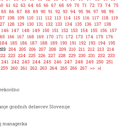
60
61
62
63
64
65
66
67
68
69
70
71
72
73
74
75
85
86
87
88
89
90
91
92
93
94
95
96
97
98
99
07
108
109
110
111
112
113
114
115
116
117
118
119
27
128
129
130
131
132
133
134
135
136
137
138
146
147
148
149
150
151
152
153
154
155
156
157
165
166
167
168
169
170
171
172
173
174
175
176
184
185
186
187
188
189
190
191
192
193
194
195
203
204
205
206
207
208
209
210
211
212
213
214
222
223
224
225
226
227
228
229
230
231
232
233
241
242
243
244
245
246
247
248
249
250
251
259
260
261
262
263
264
265
266
267
>>
>|
 rekordno
nje gozdnih delavcev Slovenije
aj managerka