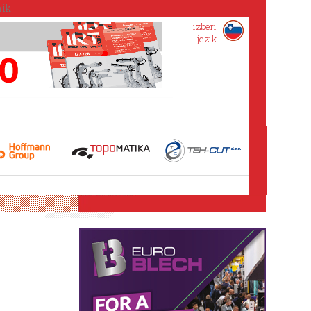
izberi
jezik