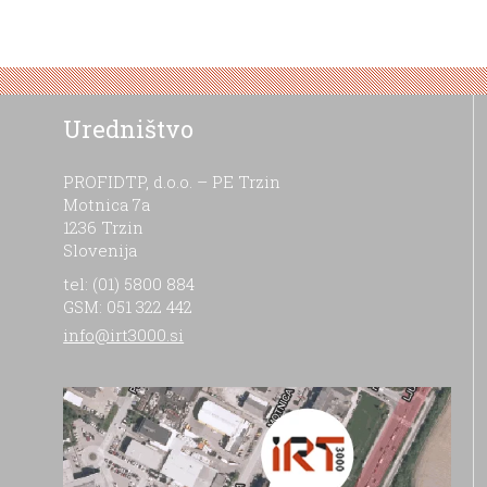
Uredništvo
PROFIDTP, d.o.o. – PE Trzin
Motnica 7a
1236 Trzin
Slovenija
tel: (01) 5800 884
GSM: 051 322 442
info@irt3000.si