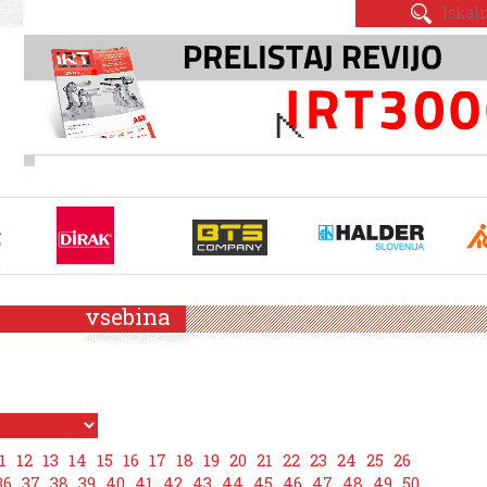
vsebina
1
12
13
14
15
16
17
18
19
20
21
22
23
24
25
26
36
37
38
39
40
41
42
43
44
45
46
47
48
49
50