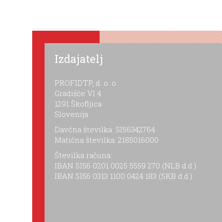
Izdajatelj
PROFIDTP, d. o. o.
Gradišče VI 4
1291 Škofljica
Slovenija
Davčna številka: SI56342764
Matična številka: 2185016000
Številka računa:
IBAN SI56 0201 0025 5559 270 (NLB d.d.)
IBAN SI56 0313 1100 0424 183 (SKB d.d.)