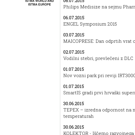
06.07.2015
Philips Medisize na sejmu Phar
06.07.2015
ENGEL Symposium 2015
03.07.2015
MAICOPRESE: Dan odprtih vrat ob
02.07.2015
Vodilni stebri, prevlečeni z DLC
01.07.2015
Nov vozni park pri reviji IRT30
01.07.2015
SmartIS gradi prvi hrvaški super
30.06.2015
TEPEX – izredna odpornost na ni
temperaturah
30.06.2015
KOLEKTOR - Iščemo razvojnega i