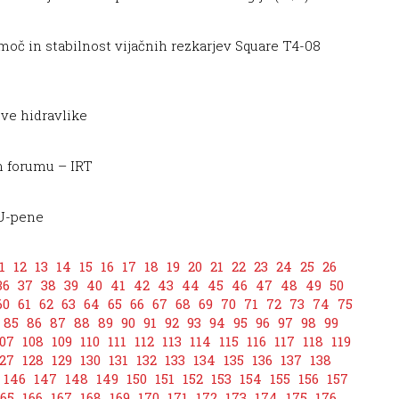
oč in stabilnost vijačnih rezkarjev Square T4-08
ove hidravlike
m forumu – IRT
PU-pene
1
12
13
14
15
16
17
18
19
20
21
22
23
24
25
26
36
37
38
39
40
41
42
43
44
45
46
47
48
49
50
60
61
62
63
64
65
66
67
68
69
70
71
72
73
74
75
85
86
87
88
89
90
91
92
93
94
95
96
97
98
99
07
108
109
110
111
112
113
114
115
116
117
118
119
27
128
129
130
131
132
133
134
135
136
137
138
146
147
148
149
150
151
152
153
154
155
156
157
165
166
167
168
169
170
171
172
173
174
175
176