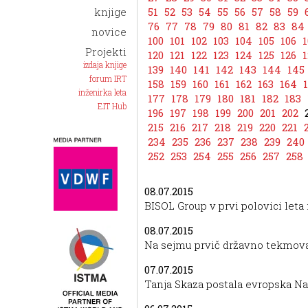
knjige
51
52
53
54
55
56
57
58
59
76
77
78
79
80
81
82
83
84
novice
100
101
102
103
104
105
106
1
Projekti
120
121
122
123
124
125
126
1
izdaja knjige
139
140
141
142
143
144
145
forum IRT
158
159
160
161
162
163
164
inženirka leta
177
178
179
180
181
182
183
EIT Hub
196
197
198
199
200
201
202
215
216
217
218
219
220
221
234
235
236
237
238
239
240
252
253
254
255
256
257
258
08.07.2015
BISOL Group v prvi polovici leta
08.07.2015
Na sejmu prvič državno tekmova
07.07.2015
Tanja Skaza postala evropska N