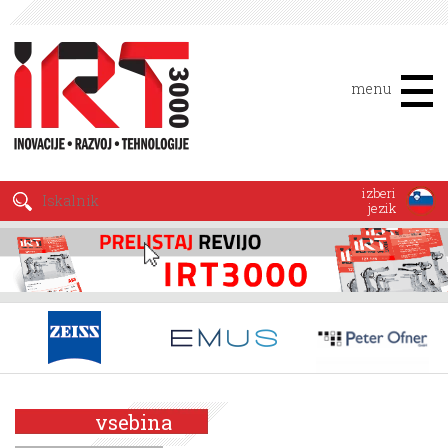
menu
izberi
jezik
vsebina