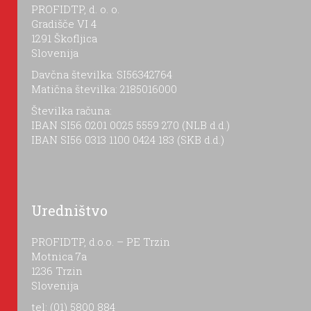
PROFIDTP, d. o. o.
Gradišče VI 4
1291 Škofljica
Slovenija
Davčna številka: SI56342764
Matična številka: 2185016000
Številka računa:
IBAN SI56 0201 0025 5559 270 (NLB d.d.)
IBAN SI56 0313 1100 0424 183 (SKB d.d.)
Uredništvo
PROFIDTP, d.o.o. – PE Trzin
Motnica 7a
1236 Trzin
Slovenija
tel: (01) 5800 884