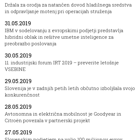
Držala za orodja za natančen dovod hladilnega sredstva
in odpravljanje motenj pri operacijah struženja
31.05.2019
IBM v sodelovanju z evropskimi podjetji predstavlja
hibridni oblak in rešitve umetne inteligence za
preobrazbo poslovanja
30.05.2019
11. industrijski forum IRT 2019 – preverite letošnje
VSEBINE
29.05.2019
Slovenija je v zadnjih petih letih občutno izboljšala svojo
konkurenčnost
28.05.2019
Avtonomna in električna mobilnost je Goodyear in
Citroën povezala v partnerski projekt
27.05.2019
Slovenskim podjetjem na voljo 100 milijonov evrov