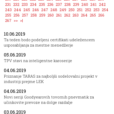
231
232
233
234
235
236
237
238
239
240
241
242
243
244
245
246
247
248
249
250
251
252
253
254
255
256
257
258
259
260
261
262
263
264
265
266
267
>>
>|
10.06.2019
Ta teden bodo podeljeni certifikati udeležencem
usposabljanja za mestne menedžerje
05.06.2019
TPV stavi na inteligentne karoserije
04.06.2019
Priznanje TARAS za najboljši sodelovalni projekt v
industriji prejme LEK
04.06.2019
Novi seriji Goodyearovih tovornih pnevmatik za
učinkovite prevoze na dolge razdalje
03.06.2019