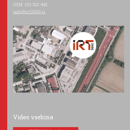
GSM: 051 322 442
info@irt3000.si
Video vsebina