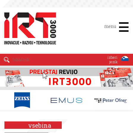
menu
izberi
jezik
vsebina