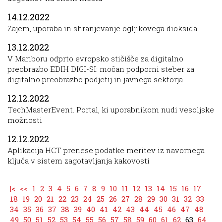
14.12.2022
Zajem, uporaba in shranjevanje ogljikovega dioksida
13.12.2022
V Mariboru odprto evropsko stičišče za digitalno
preobrazbo EDIH DIGI-SI: močan podporni steber za
digitalno preobrazbo podjetij in javnega sektorja
12.12.2022
TechMasterEvent. Portal, ki uporabnikom nudi vesoljske
možnosti
12.12.2022
Aplikacija HCT prenese podatke meritev iz navornega
ključa v sistem zagotavljanja kakovosti
|<
<<
1
2
3
4
5
6
7
8
9
10
11
12
13
14
15
16
17
18
19
20
21
22
23
24
25
26
27
28
29
30
31
32
33
34
35
36
37
38
39
40
41
42
43
44
45
46
47
48
49
50
51
52
53
54
55
56
57
58
59
60
61
62
63
64