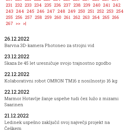
231
232
233
234
235
236
237
238
239
240
241
242
243
244
245
246
247
248
249
250
251
252
253
254
255
256
257
258
259
260
261
262
263
264
265
266
267
>>
>|
26.12.2022
Barvna 3D-kamera Photoneo za strojni vid
23.12.2022
Skaza že 45 let uresničuje svojo trajnostno zgodbo
22.12.2022
Kolaborativni robot OMRON TM16 z nosilnostjo 16 kg
22.12.2022
Marmor Hotavlje žanje uspehe tudi čez lužo z mizami
Saarinen
21.12.2022
Ledinek uspešno zaključil svoj največji projekt na
Češkem