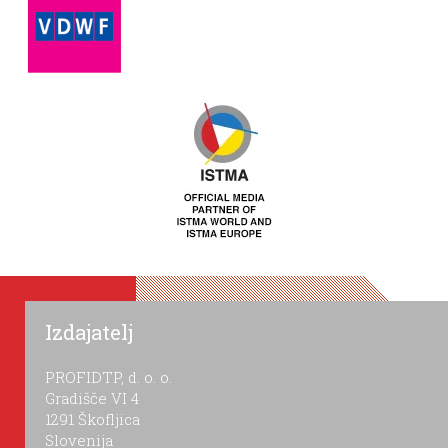
Izdajatelj
PROFIDTP, d. o. o.
Gradišče VI 4
1291 Škofljica
Slovenija