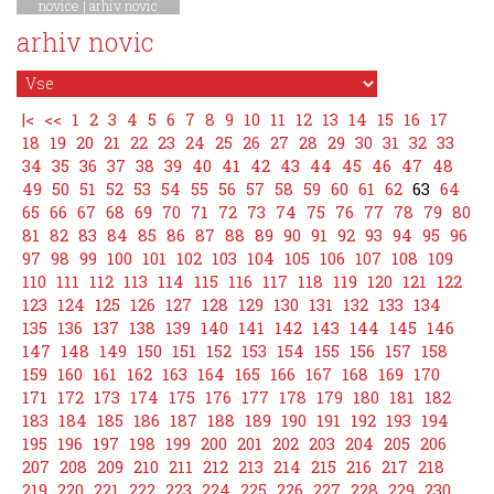
novice
|
arhiv novic
arhiv novic
|<
<<
1
2
3
4
5
6
7
8
9
10
11
12
13
14
15
16
17
18
19
20
21
22
23
24
25
26
27
28
29
30
31
32
33
34
35
36
37
38
39
40
41
42
43
44
45
46
47
48
49
50
51
52
53
54
55
56
57
58
59
60
61
62
63
64
65
66
67
68
69
70
71
72
73
74
75
76
77
78
79
80
81
82
83
84
85
86
87
88
89
90
91
92
93
94
95
96
97
98
99
100
101
102
103
104
105
106
107
108
109
110
111
112
113
114
115
116
117
118
119
120
121
122
123
124
125
126
127
128
129
130
131
132
133
134
135
136
137
138
139
140
141
142
143
144
145
146
147
148
149
150
151
152
153
154
155
156
157
158
159
160
161
162
163
164
165
166
167
168
169
170
171
172
173
174
175
176
177
178
179
180
181
182
183
184
185
186
187
188
189
190
191
192
193
194
195
196
197
198
199
200
201
202
203
204
205
206
207
208
209
210
211
212
213
214
215
216
217
218
219
220
221
222
223
224
225
226
227
228
229
230