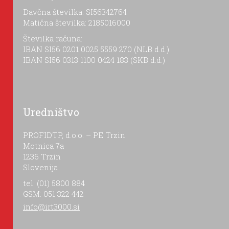
Davčna številka: SI56342764
Matična številka: 2185016000
Številka računa:
IBAN SI56 0201 0025 5559 270 (NLB d.d.)
IBAN SI56 0313 1100 0424 183 (SKB d.d.)
Uredništvo
PROFIDTP, d.o.o. – PE Trzin
Motnica 7a
1236 Trzin
Slovenija
tel: (01) 5800 884
GSM: 051 322 442
info@irt3000.si