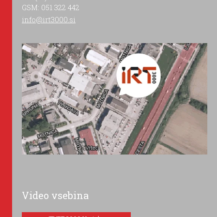
GSM: 051 322 442
info@irt3000.si
Video vsebina