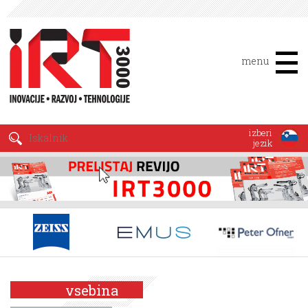
menu
izberi
jezik
vsebina