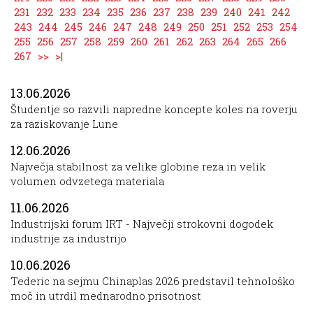
231
232
233
234
235
236
237
238
239
240
241
242
243
244
245
246
247
248
249
250
251
252
253
254
255
256
257
258
259
260
261
262
263
264
265
266
267
>>
>|
13.06.2026
Študentje so razvili napredne koncepte koles na roverju
za raziskovanje Lune
12.06.2026
Največja stabilnost za velike globine reza in velik
volumen odvzetega materiala
11.06.2026
Industrijski forum IRT - Največji strokovni dogodek
industrije za industrijo
10.06.2026
Tederic na sejmu Chinaplas 2026 predstavil tehnološko
moč in utrdil mednarodno prisotnost