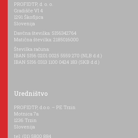
PROFIDTP, d. o. o.
Gradišče VI 4
1291 Škofljica
Slovenija
Davčna številka: SI56342764
Matična številka: 2185016000
Številka računa:
IBAN SI56 0201 0025 5559 270 (NLB d.d.)
IBAN SI56 0313 1100 0424 183 (SKB d.d.)
Uredništvo
PROFIDTP, d.o.o. – PE Trzin
Motnica 7a
1236 Trzin
Slovenija
tel: (01) 5800 884