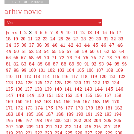
novice
|
arhiv novic
arhiv novic
|<
<<
1
2
3
4
5
6
7
8
9
10
11
12
13
14
15
16
17
18
19
20
21
22
23
24
25
26
27
28
29
30
31
32
33
34
35
36
37
38
39
40
41
42
43
44
45
46
47
48
49
50
51
52
53
54
55
56
57
58
59
60
61
62
63
64
65
66
67
68
69
70
71
72
73
74
75
76
77
78
79
80
81
82
83
84
85
86
87
88
89
90
91
92
93
94
95
96
97
98
99
100
101
102
103
104
105
106
107
108
109
110
111
112
113
114
115
116
117
118
119
120
121
122
123
124
125
126
127
128
129
130
131
132
133
134
135
136
137
138
139
140
141
142
143
144
145
146
147
148
149
150
151
152
153
154
155
156
157
158
159
160
161
162
163
164
165
166
167
168
169
170
171
172
173
174
175
176
177
178
179
180
181
182
183
184
185
186
187
188
189
190
191
192
193
194
195
196
197
198
199
200
201
202
203
204
205
206
207
208
209
210
211
212
213
214
215
216
217
218
219
220
221
222
223
224
225
226
227
228
229
230