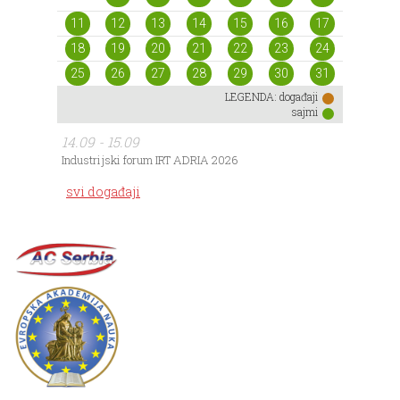
11
12
13
14
15
16
17
18
19
20
21
22
23
24
25
26
27
28
29
30
31
LEGENDA:
događaji
sajmi
14.09 - 15.09
Industrijski forum IRT ADRIA 2026
svi događaji