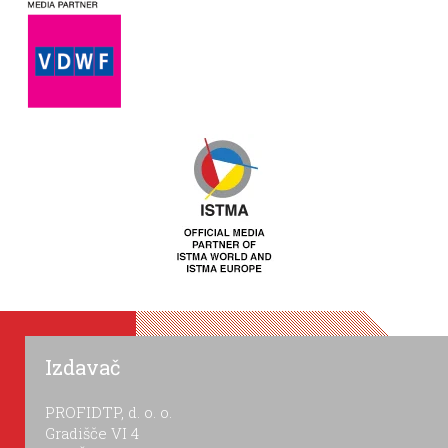
Izdavač
PROFIDTP, d. o. o.
Gradišče VI 4