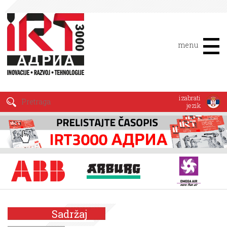
menu
izabrati
jezik
Sadržaj