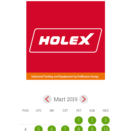
Mart 2019
PON
UTO
SRI
ČET
PET
SUB
NED
1
2
3
5
6
7
8
9
10
4