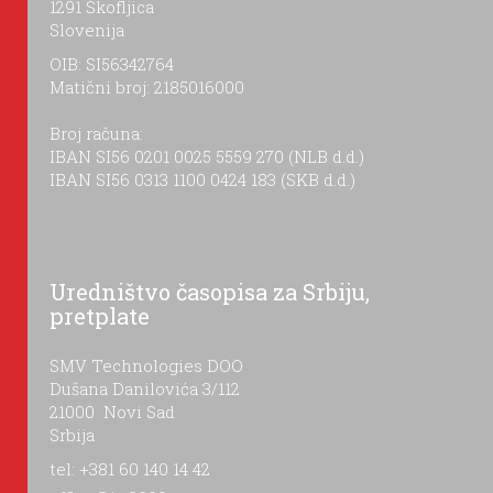
1291 Škofljica
Slovenija
OIB: SI56342764
Matični broj: 2185016000
Broj računa:
IBAN SI56 0201 0025 5559 270 (NLB d.d.)
IBAN SI56 0313 1100 0424 183 (SKB d.d.)
Uredništvo časopisa za Srbiju,
pretplate
SMV Technologies DOO
Dušana Danilovića 3/112
21000 Novi Sad
Srbija
tel: +381 60 140 14 42