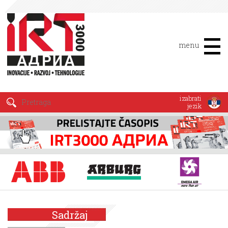
menu
izabrati
jezik
Sadržaj