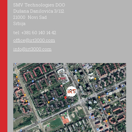
SMV Technologies DOO
Dušana Danilovića 3/112
21000 Novi Sad
Srbija
tel: +381 60 140 14 42
office@irt3000.com
info@irt3000.com