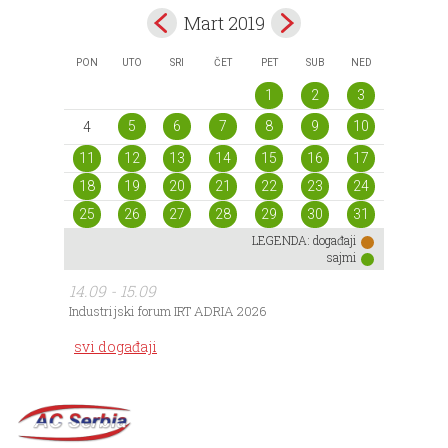
Mart 2019
PON
UTO
SRI
ČET
PET
SUB
NED
1
2
3
5
6
7
8
9
10
4
11
12
13
14
15
16
17
18
19
20
21
22
23
24
25
26
27
28
29
30
31
LEGENDA:
događaji
sajmi
14.09 - 15.09
Industrijski forum IRT ADRIA 2026
svi događaji