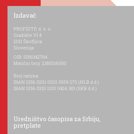
Izdavač
PROFIDTP, d. o. o.
Gradišče VI 4
1291 Škofljica
Slovenija
OIB: SI56342764
Matični broj: 2185016000
Broj računa:
IBAN SI56 0201 0025 5559 270 (NLB d.d.)
IBAN SI56 0313 1100 0424 183 (SKB d.d.)
Uredništvo časopisa za Srbiju,
pretplate