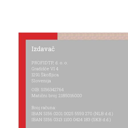
Izdavač
PROFIDTP, d. o. o.
Gradišče VI 4
1291 Škofljica
Slovenija
OIB: SI56342764
Matični broj: 2185016000
Broj računa:
IBAN SI56 0201 0025 5559 270 (NLB d.d.)
IBAN SI56 0313 1100 0424 183 (SKB d.d.)