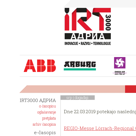
srp |
događaji
IRT3000 АДРИА
o časopisu
Dne 22.03.2019 potekajo naslednj
oglašavanje
pretplata
arhiv časopisa
REGIO-Messe Lörrach-Regional C
e-časopis