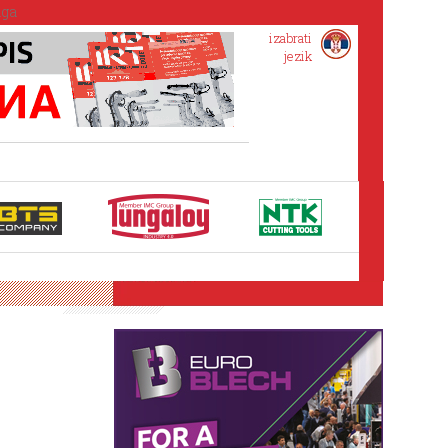
izabrati
jezik