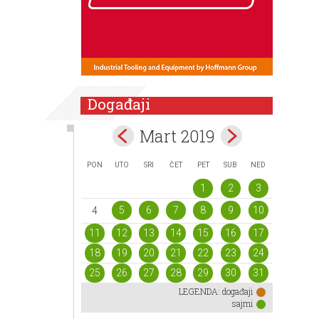
Događaji
Mart 2019
PON
UTO
SRI
ČET
PET
SUB
NED
1
2
3
5
6
7
8
9
10
4
11
12
13
14
15
16
17
18
19
20
21
22
23
24
25
26
27
28
29
30
31
LEGENDA:
događaji
sajmi