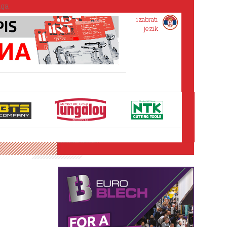
izabrati
jezik