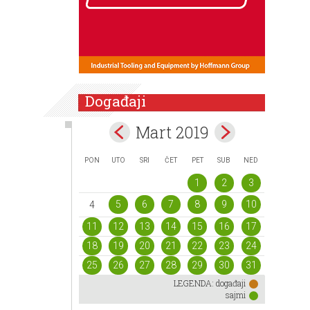
Događaji
Mart 2019
PON
UTO
SRI
ČET
PET
SUB
NED
1
2
3
5
6
7
8
9
10
4
11
12
13
14
15
16
17
18
19
20
21
22
23
24
25
26
27
28
29
30
31
LEGENDA:
događaji
sajmi