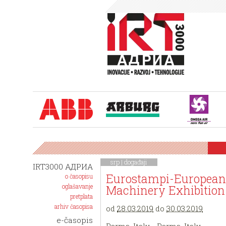
srp |
događaji
IRT3000 АДРИА
Eurostampi-European D
o časopisu
oglašavanje
Machinery Exhibition
pretplata
arhiv časopisa
od
28.03.2019
do
30.03.2019
e-časopis
Parma, Italy - Parma, Italy