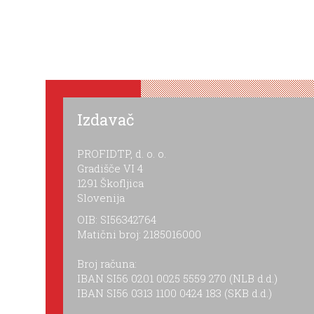
Izdavač
PROFIDTP, d. o. o.
Gradišče VI 4
1291 Škofljica
Slovenija
OIB: SI56342764
Matični broj: 2185016000
Broj računa:
IBAN SI56 0201 0025 5559 270 (NLB d.d.)
IBAN SI56 0313 1100 0424 183 (SKB d.d.)