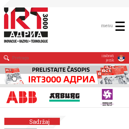
menu
izabrati
jezik
Sadržaj