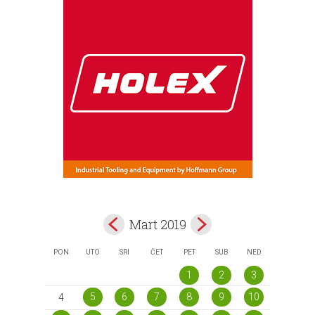
Mart 2019
PON
UTO
SRI
ČET
PET
SUB
NED
1
2
3
5
6
7
8
9
10
4