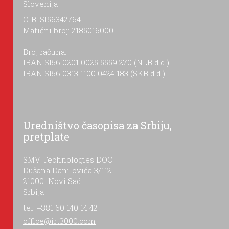
Slovenija
OIB: SI56342764
Matični broj: 2185016000
Broj računa:
IBAN SI56 0201 0025 5559 270 (NLB d.d.)
IBAN SI56 0313 1100 0424 183 (SKB d.d.)
Uredništvo časopisa za Srbiju,
pretplate
SMV Technologies DOO
Dušana Danilovića 3/112
21000 Novi Sad
Srbija
tel: +381 60 140 14 42
office@irt3000.com