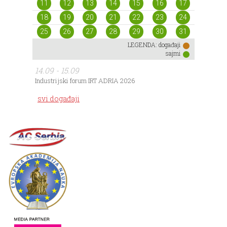
11
12
13
14
15
16
17
18
19
20
21
22
23
24
25
26
27
28
29
30
31
LEGENDA:
događaji
sajmi
14.09 - 15.09
Industrijski forum IRT ADRIA 2026
svi događaji