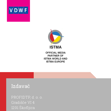
Izdavač
PROFIDTP, d. o. o.
Gradišče VI 4
1291 Škofljica