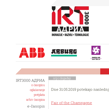
srp |
događaji
IRT3000 АДРИА
o časopisu
Dne 31.05.2019 potekajo naslednj
oglašavanje
pretplata
arhiv časopisa
Fair of the Champagne
e-časopis