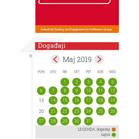
Događaji
Maj 2019
PON
UTO
SRI
ČET
PET
SUB
NED
1
2
3
4
5
6
7
8
9
10
11
12
14
15
16
17
18
19
13
21
22
23
24
25
26
20
27
28
29
30
31
LEGENDA:
događaji
sajmi