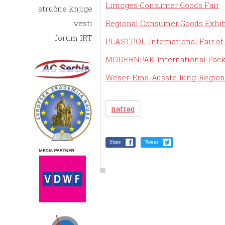
Limoges Consumer Goods Fair
stručne knjige
Regional Consumer Goods Exhib
vesti
forum IRT
PLASTPOL-International Fair of 
MODERNPAK-International Packi
Weser-Ems-Ausstellung-Region
natrag
Share
Tweet