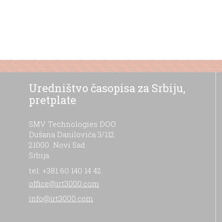
Uredništvo časopisa za Srbiju,
pretplate
SMV Technologies DOO
Dušana Danilovića 3/112
21000 Novi Sad
Srbija
tel: +381 60 140 14 42
office@irt3000.com
info@irt3000.com