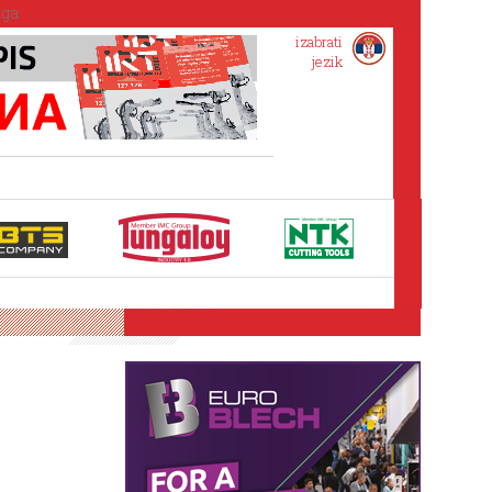
izabrati
jezik