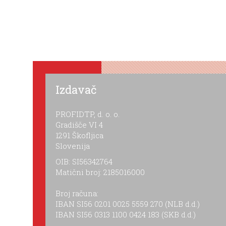
Izdavač
PROFIDTP, d. o. o.
Gradišče VI 4
1291 Škofljica
Slovenija
OIB: SI56342764
Matični broj: 2185016000
Broj računa:
IBAN SI56 0201 0025 5559 270 (NLB d.d.)
IBAN SI56 0313 1100 0424 183 (SKB d.d.)