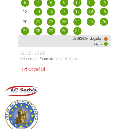
6
7
8
9
10
11
12
14
15
16
17
18
19
13
21
22
23
24
25
26
20
27
28
29
30
31
LEGENDA:
događaji
sajmi
14.09 - 15.09
Industrijski forum IRT ADRIA 2026
svi događaji