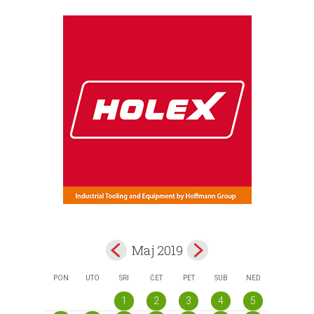
Maj 2019
PON
UTO
SRI
ČET
PET
SUB
NED
1
2
3
4
5