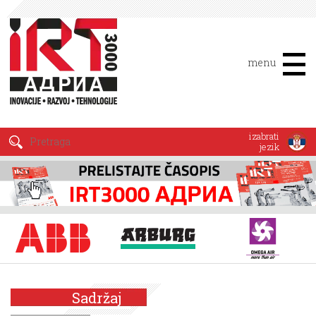
menu
izabrati
jezik
Sadržaj