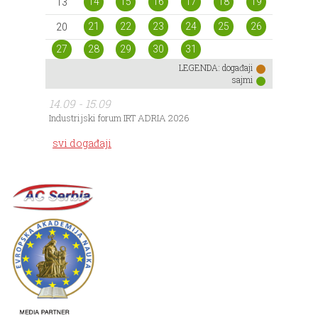
14
15
16
17
18
19
13
21
22
23
24
25
26
20
27
28
29
30
31
LEGENDA:
događaji
sajmi
14.09 - 15.09
Industrijski forum IRT ADRIA 2026
svi događaji