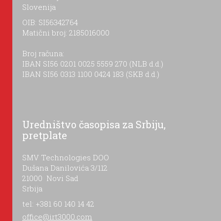
Slovenija
OIB: SI56342764
Matični broj: 2185016000
Broj računa:
IBAN SI56 0201 0025 5559 270 (NLB d.d.)
IBAN SI56 0313 1100 0424 183 (SKB d.d.)
Uredništvo časopisa za Srbiju,
pretplate
SMV Technologies DOO
Dušana Danilovića 3/112
21000 Novi Sad
Srbija
tel: +381 60 140 14 42
office@irt3000.com