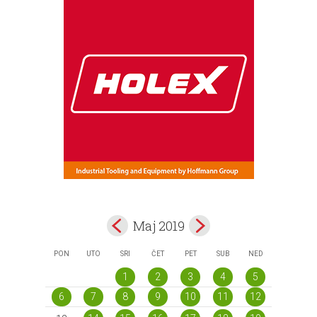
Maj 2019
PON
UTO
SRI
ČET
PET
SUB
NED
1
2
3
4
5
6
7
8
9
10
11
12