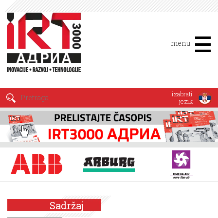
menu
izabrati
jezik
Sadržaj