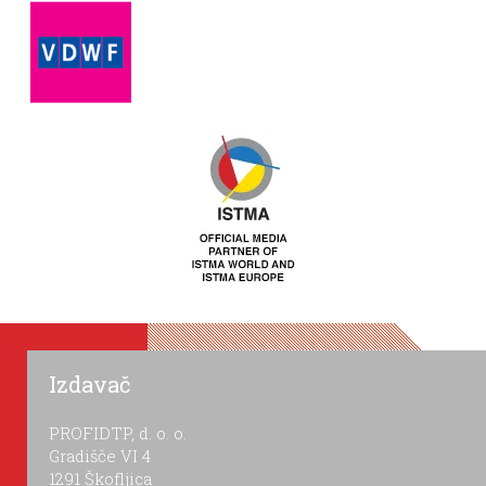
Izdavač
PROFIDTP, d. o. o.
Gradišče VI 4
1291 Škofljica