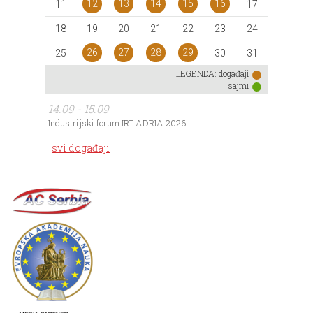
12
13
14
15
16
11
17
18
19
20
21
22
23
24
26
27
28
29
25
30
31
LEGENDA:
događaji
sajmi
14.09 - 15.09
Industrijski forum IRT ADRIA 2026
svi događaji