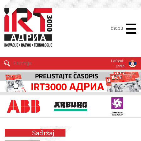
menu
izabrati
jezik
Sadržaj