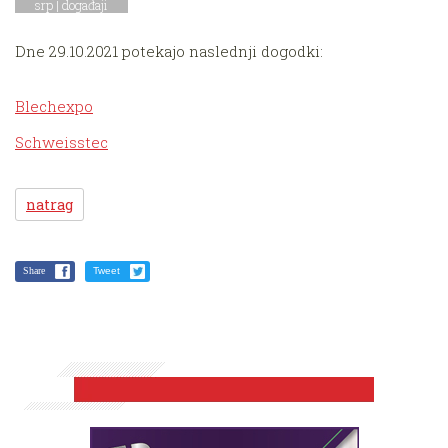
srp |
događaji
Dne 29.10.2021 potekajo naslednji dogodki:
Blechexpo
Schweisstec
natrag
Share
Tweet