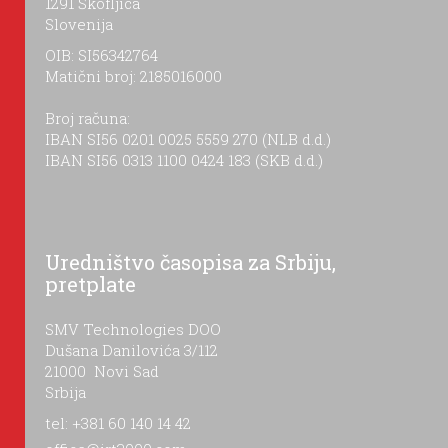
1291 Škofljica
Slovenija
OIB: SI56342764
Matični broj: 2185016000
Broj računa:
IBAN SI56 0201 0025 5559 270 (NLB d.d.)
IBAN SI56 0313 1100 0424 183 (SKB d.d.)
Uredništvo časopisa za Srbiju,
pretplate
SMV Technologies DOO
Dušana Danilovića 3/112
21000 Novi Sad
Srbija
tel: +381 60 140 14 42