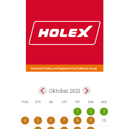
Oktobar 2021
PON
UTO
SRI
ČET
PET
SUB
NED
1
2
3
4
5
6
7
8
9
10