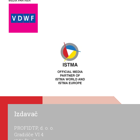
Izdavač
PROFIDTP, d. o. o.
Gradišče VI 4