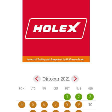
Oktobar 2021
PON
UTO
SRI
ČET
PET
SUB
NED
1
2
3
4
5
6
7
8
9
10