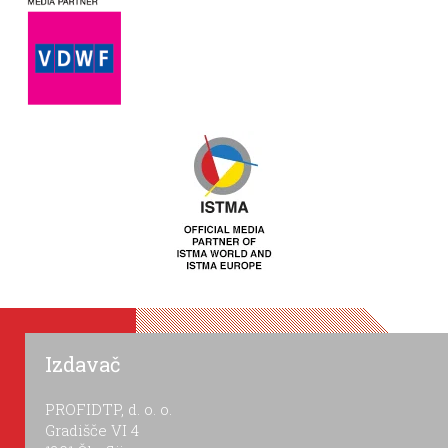
Izdavač
PROFIDTP, d. o. o.
Gradišče VI 4