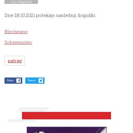
srp |
događaji
Dne 28.10.2021 potekajo naslednji dogodki:
Blechexpo
Schweisstec
natrag
Share
Tweet