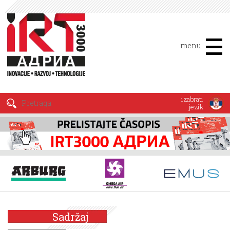
menu
izabrati
jezik
Sadržaj