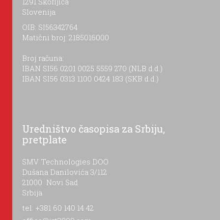
1291 Škofljica
Slovenija
OIB: SI56342764
Matični broj: 2185016000
Broj računa:
IBAN SI56 0201 0025 5559 270 (NLB d.d.)
IBAN SI56 0313 1100 0424 183 (SKB d.d.)
Uredništvo časopisa za Srbiju,
pretplate
SMV Technologies DOO
Dušana Danilovića 3/112
21000 Novi Sad
Srbija
tel: +381 60 140 14 42