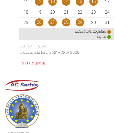
12
13
14
15
16
11
17
18
19
20
21
22
23
24
26
27
28
29
25
30
31
LEGENDA:
događaji
sajmi
14.09 - 15.09
Industrijski forum IRT ADRIA 2026
svi događaji