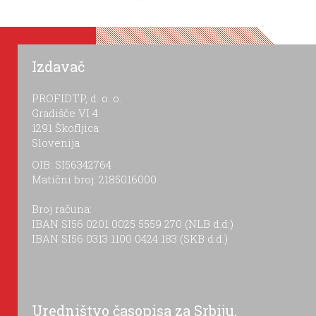
Izdavač
PROFIDTP, d. o. o.
Gradišče VI 4
1291 Škofljica
Slovenija
OIB: SI56342764
Matični broj: 2185016000
Broj računa:
IBAN SI56 0201 0025 5559 270 (NLB d.d.)
IBAN SI56 0313 1100 0424 183 (SKB d.d.)
Uredništvo časopisa za Srbiju,