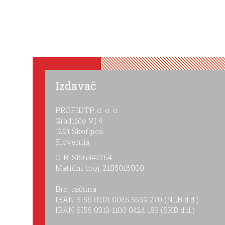
Izdavač
PROFIDTP, d. o. o.
Gradišče VI 4
1291 Škofljica
Slovenija
OIB: SI56342764
Matični broj: 2185016000
Broj računa:
IBAN SI56 0201 0025 5559 270 (NLB d.d.)
IBAN SI56 0313 1100 0424 183 (SKB d.d.)