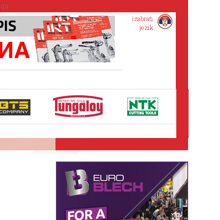
izabrati
jezik