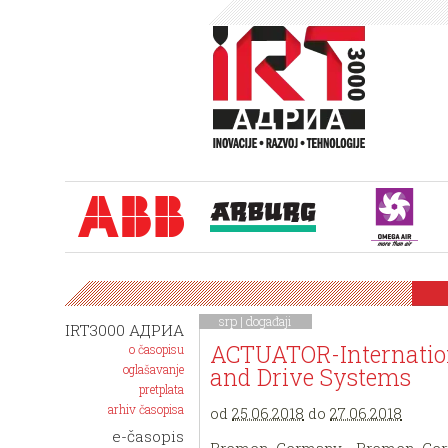
srp |
događaji
IRT3000 АДРИА
ACTUATOR-Internation
o časopisu
oglašavanje
and Drive Systems
pretplata
arhiv časopisa
od
25.06.2018
do
27.06.2018
e-časopis
Bremen, Germany - Bremen, Ge