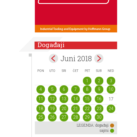
Događaji
Juni 2018
PON
UTO
SRI
ČET
PET
SUB
NED
1
2
3
4
5
6
7
8
9
10
11
12
13
14
15
16
17
18
19
20
21
22
23
24
25
26
27
28
29
30
LEGENDA:
događaji
sajmi