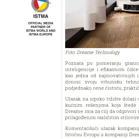
Foto: Dreame Technology
Poznata po pomeranju granica
inteligencije i efikasnom čišć
kao jedna od najinovativnijih
donosi svoju vrhunsku tehno
podjednako cene čistoću, prakti
Ulazak na srpsko tržište dolazi
kućnim rešenjima koja štede 
Dreame ima za cilj da odgovori
prilagođenim različitim stilovim
Komentarišući ulazak kompanije
Istočnu Evropu u kompaniji Dream