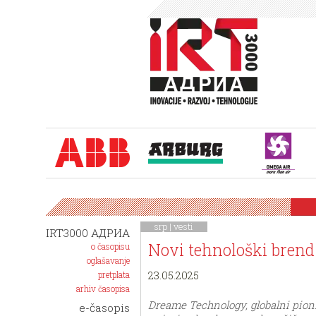
srp |
vesti
IRT3000 АДРИА
Novi tehnološki brend
o časopisu
oglašavanje
23.05.2025
pretplata
arhiv časopisa
Dreame Technology, globalni pioni
e-časopis