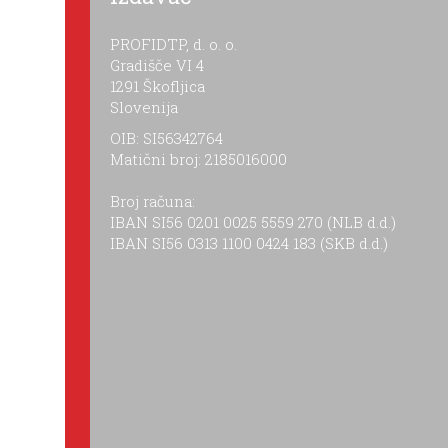
PROFIDTP, d. o. o.
Gradišče VI 4
1291 Škofljica
Slovenija
OIB: SI56342764
Matični broj: 2185016000
Broj računa:
IBAN SI56 0201 0025 5559 270 (NLB d.d.)
IBAN SI56 0313 1100 0424 183 (SKB d.d.)