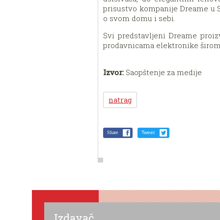
prisustvo kompanije Dreame u Srb
o svom domu i sebi.
Svi predstavljeni Dreame proi
prodavnicama elektronike širom S
Izvor:
Saopštenje za medije
natrag
Share
Tweet
Izdavač