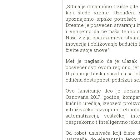
„Srbija je dinamično tržište gd
koji štede vreme. Uzbuđeni
upoznajemo srpske potrošače 
Dreame je posvećen stvaranju in
i verujemo da će naša tehnolo
Naša vizija podrazumeva stvara
inovacija i oblikovanje budućih
živite svoje snove.”
Mei je naglasio da je ulazak
posvećenosti ovom regionu, jer 
U planu je bliska saradnja sa l
odlična dostupnost, podrška i se
Ovo lansiranje deo je ubrza
Osnovana 2017. godine, kompani
kućnih uređaja, izvozeći proizv
istraživačko-razvojnim tehnol
automatizaciji, veštačkoj int
besprekorno i inteligentno isku
Od robot usisivača koji čiste
usisivača, do elegantnih fenova