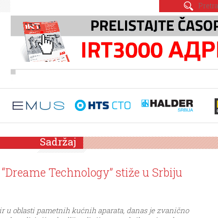
Sadržaj
 “Dreame Technology” stiže u Srbiju
r u oblasti pametnih kućnih aparata, danas je zvanično