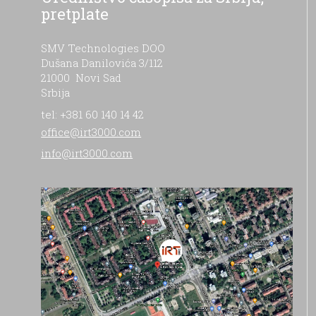
pretplate
SMV Technologies DOO
Dušana Danilovića 3/112
21000 Novi Sad
Srbija
tel: +381 60 140 14 42
office@irt3000.com
info@irt3000.com