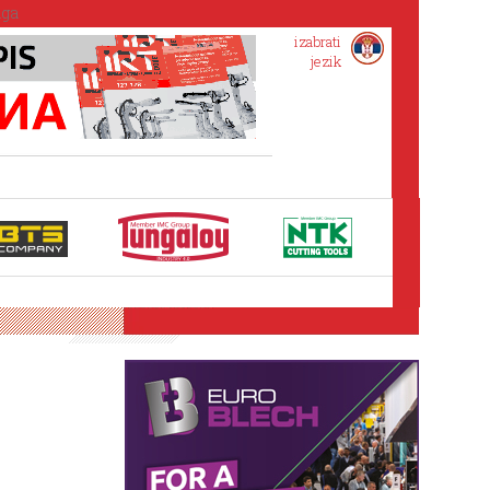
izabrati
jezik