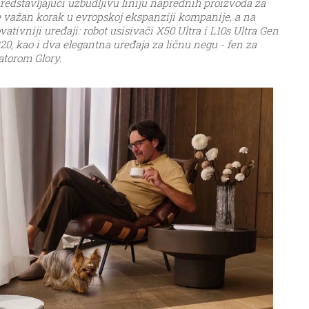
predstavljajući uzbudljivu liniju naprednih proizvoda za
e važan korak u evropskoj ekspanziji kompanije, a na
ovativniji uređaji: robot usisivači X50 Ultra i L10s Ultra Gen
R20, kao i dva elegantna uređaja za ličnu negu - fen za
atorom Glory.