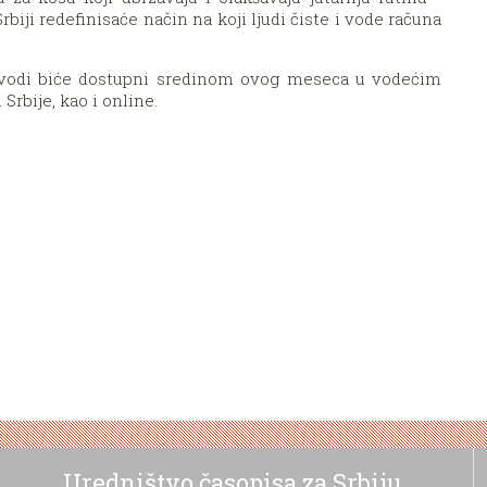
iji redefinisaće način na koji ljudi čiste i vode računa
zvodi biće dostupni sredinom ovog meseca u vodećim
rbije, kao i online.
Uredništvo časopisa za Srbiju,