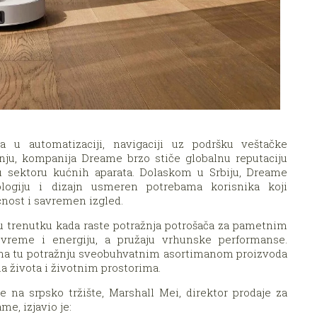
 u automatizaciji, navigaciji uz podršku veštačke
enju, kompanija Dreame brzo stiče globalnu reputaciju
 u sektoru kućnih aparata. Dolaskom u Srbiju, Dreame
logiju i dizajn usmeren potrebama korisnika koji
čnost i savremen izgled.
 u trenutku kada raste potražnja potrošača za pametnim
vreme i energiju, a pružaju vrhunske performanse.
 na tu potražnju sveobuhvatnim asortimanom proizvoda
a života i životnim prostorima.
 na srpsko tržište, Marshall Mei, direktor prodaje za
e, izjavio je: