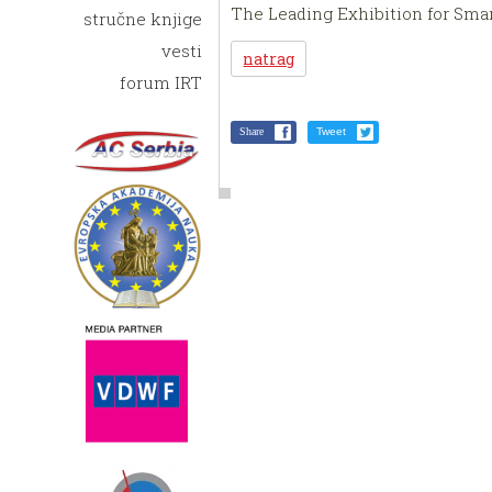
The Leading Exhibition for Sma
stručne knjige
vesti
natrag
forum IRT
Share
Tweet