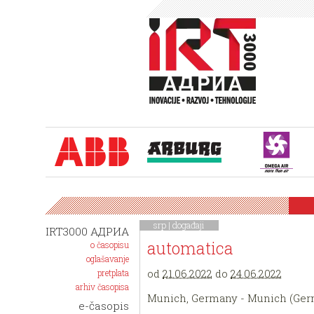
srp |
događaji
IRT3000 АДРИА
automatica
o časopisu
oglašavanje
od
21.06.2022
do
24.06.2022
pretplata
arhiv časopisa
Munich, Germany - Munich (Ge
e-časopis