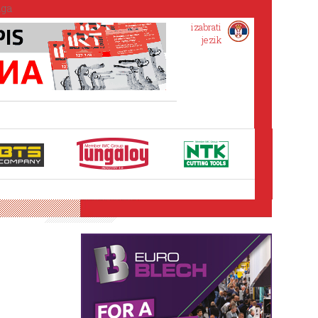
izabrati
jezik