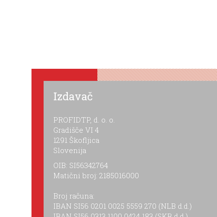
Izdavač
PROFIDTP, d. o. o.
Gradišče VI 4
1291 Škofljica
Slovenija
OIB: SI56342764
Matični broj: 2185016000
Broj računa:
IBAN SI56 0201 0025 5559 270 (NLB d.d.)
IBAN SI56 0313 1100 0424 183 (SKB d.d.)