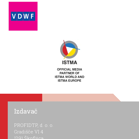
Izdavač
PROFIDTP, d. o. o.
Gradišče VI 4
1291 Škofljica