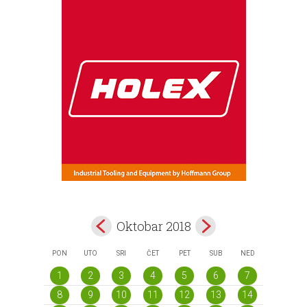
Oktobar 2018
PON
UTO
SRI
ČET
PET
SUB
NED
1
2
3
4
5
6
7
8
9
10
11
12
13
14