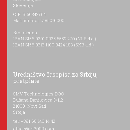
Slovenija
OIB: SI56342764
Matični broj: 2185016000
Broj računa:
IBAN SI56 0201 0025 5559 270 (NLB d.d.)
IBAN SI56 0313 1100 0424 183 (SKB d.d.)
Uredništvo časopisa za Srbiju,
pretplate
SMV Technologies DOO
Dušana Danilovića 3/112
21000 Novi Sad
Srbija
tel: +381 60 140 14 42
office@irt3000.com