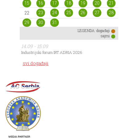
15
16
17
18
19
20
21
23
24
25
26
27
28
22
29
30
31
LEGENDA:
događaji
sajmi
14.09 - 15.09
Industrijski forum IRT ADRIA 2026
svi događaji