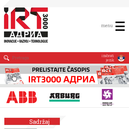
menu
izabrati
jezik
Sadržaj