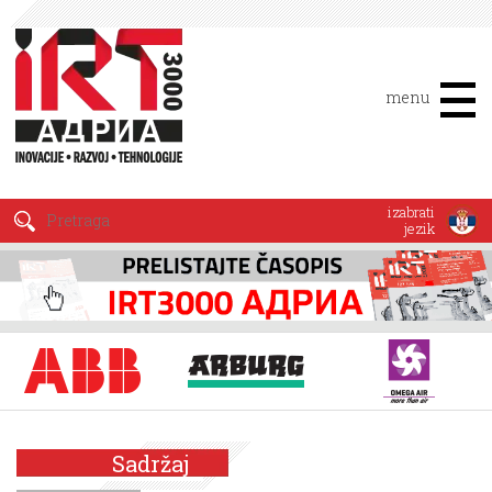
menu
izabrati
jezik
Sadržaj