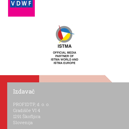
Izdavač
PROFIDTP, d. o. o.
Gradišče VI 4
1291 Škofljica
Slovenija