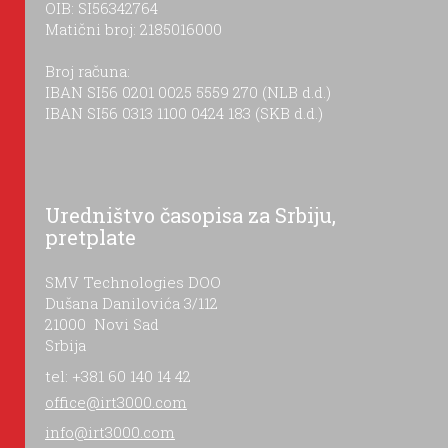
OIB: SI56342764
Matični broj: 2185016000
Broj računa:
IBAN SI56 0201 0025 5559 270 (NLB d.d.)
IBAN SI56 0313 1100 0424 183 (SKB d.d.)
Uredništvo časopisa za Srbiju,
pretplate
SMV Technologies DOO
Dušana Danilovića 3/112
21000 Novi Sad
Srbija
tel: +381 60 140 14 42
office@irt3000.com
info@irt3000.com