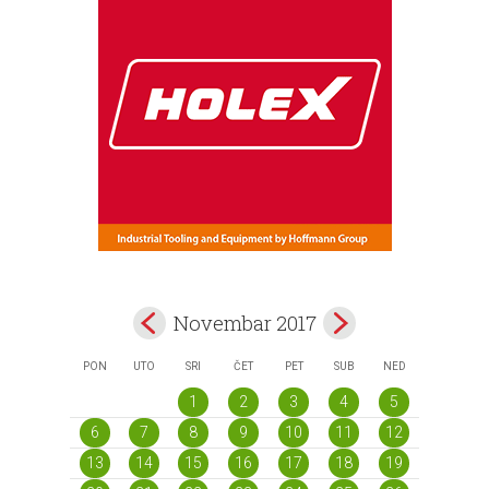
Novembar 2017
PON
UTO
SRI
ČET
PET
SUB
NED
1
2
3
4
5
6
7
8
9
10
11
12
13
14
15
16
17
18
19