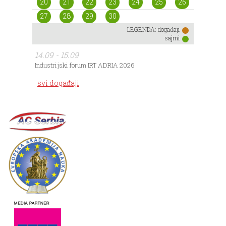
20
21
22
23
24
25
26
27
28
29
30
LEGENDA:
događaji
sajmi
14.09 - 15.09
Industrijski forum IRT ADRIA 2026
svi događaji