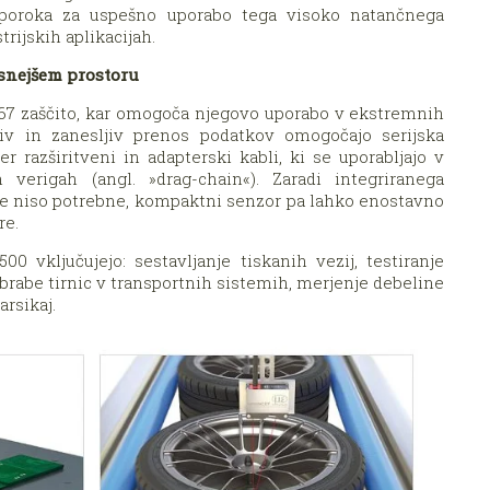
a poroka za uspešno uporabo tega visoko natančnega
trijskih aplikacijah.
esnejšem prostoru
67 zaščito, kar omogoča njegovo uporabo v ekstremnih
dljiv in zanesljiv prenos podatkov omogočajo serijska
r razširitveni in adapterski kabli, ki se uporabljajo v
 verigah (angl. »drag-chain«). Zaradi integriranega
e niso potrebne, kompaktni senzor pa lahko enostavno
re.
0 vključujejo: sestavljanje tiskanih vezij, testiranje
rabe tirnic v transportnih sistemih, merjenje debeline
arsikaj.