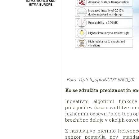
Foto: Tipteh_optoNCDT 5500_01
Ko se združita preciznost in e
Inovativni algoritmi funkci
prilagoditev časa osvetlitve om
različnimi odsevi. Poleg tega 
brezhibno deluje v okoljih osvet
Z nastavljivo merilno frekvenc
senzor postavlja nov standar