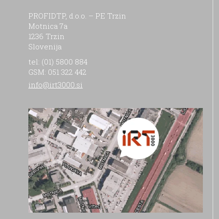
PROFIDTP, d.o.o. – PE Trzin
Motnica 7a
1236 Trzin
Slovenija
tel: (01) 5800 884
GSM: 051 322 442
info@irt3000.si