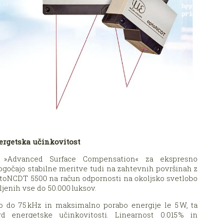
nergetska učinkovitost
je »Advanced Surface Compensation« za ekspresno
ogočajo stabilne meritve tudi na zahtevnih površinah z
optoNCDT 5500 na račun odpornosti na okoljsko svetlobo
ljenih vse do 50.000 luksov.
o do 75 kHz in maksimalno porabo energije le 5 W, ta
d energetske učinkovitosti. Linearnost 0.015 % in