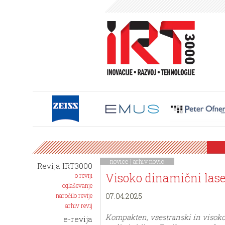
novice
|
arhiv novic
Revija IRT3000
Visoko dinamični las
o reviji
oglaševanje
07.04.2025
naročilo revije
arhiv revij
Kompakten, vsestranski in visoko
e-revija