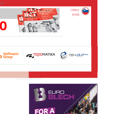
izberi
jezik