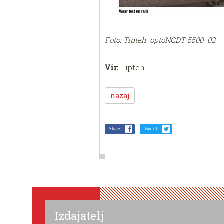
Foto: Tipteh_optoNCDT 5500_02
Vir:
Tipteh
nazaj
Share
Tweet
Izdajatelj