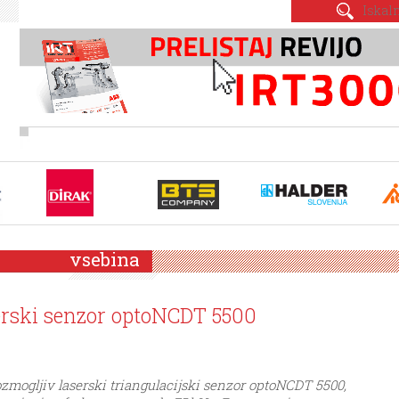
vsebina
erski senzor optoNCDT 5500
zmogljiv laserski triangulacijski senzor optoNCDT 5500,