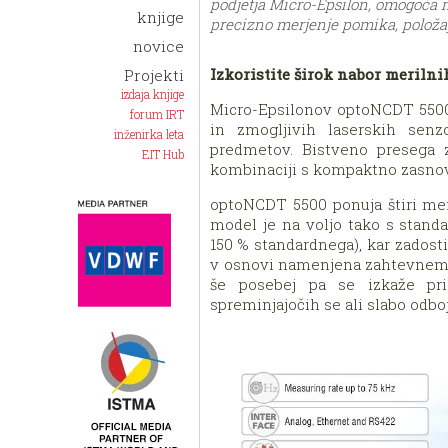
podjetja Micro-Epsilon, omogoča m
knjige
precizno merjenje pomika, položaj
novice
Izkoristite širok nabor meriln
Projekti
izdaja knjige
Micro-Epsilonov optoNCDT 5500
forum IRT
in zmogljivih laserskih senz
inženirka leta
predmetov. Bistveno presega 
EIT Hub
kombinaciji s kompaktno zasno
optoNCDT 5500 ponuja štiri me
model je na voljo tako s stand
150 % standardnega), kar zadosti
v osnovi namenjena zahtevnemu
še posebej pa se izkaže pri
spreminjajočih se ali slabo odbo