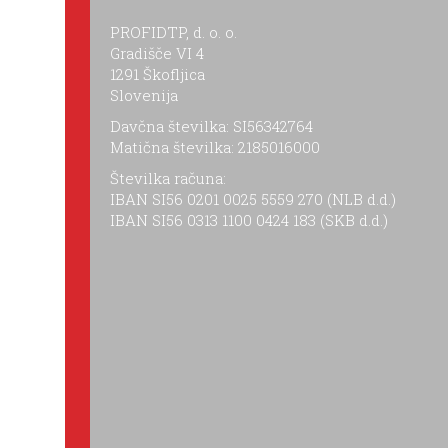
PROFIDTP, d. o. o.
Gradišče VI 4
1291 Škofljica
Slovenija
Davčna številka: SI56342764
Matična številka: 2185016000
Številka računa:
IBAN SI56 0201 0025 5559 270 (NLB d.d.)
IBAN SI56 0313 1100 0424 183 (SKB d.d.)