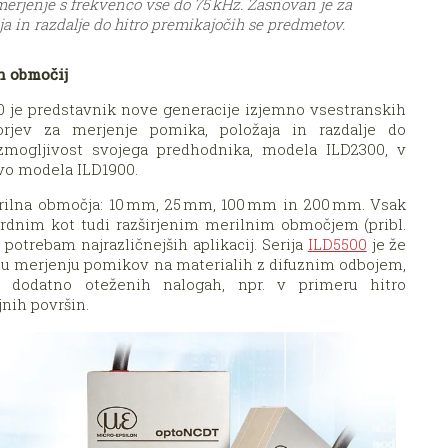
erjenje s frekvenco vse do 75 kHz. Zasnovan je za
a in razdalje do hitro premikajočih se predmetov.
ih območij
 je predstavnik nove generacije izjemno vsestranskih
orjev za merjenje pomika, položaja in razdalje do
zmogljivost svojega predhodnika, modela ILD2300, v
vo modela ILD1900.
rilna območja: 10 mm, 25 mm, 100 mm in 200 mm. Vsak
ardnim kot tudi razširjenim merilnim območjem (pribl.
 potrebam najrazličnejših aplikacij. Serija
ILD5500
je že
 merjenju pomikov na materialih z difuznim odbojem,
 dodatno oteženih nalogah, npr. v primeru hitro
jnih površin.