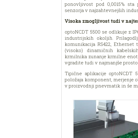
ponovljivost pod 0,0015 % st
senzorja v najzahtevnejših indus
Visoka zmogljivost tudi v najt
optoNCDT 5500 se odlikuje z IP
industrijskih okoljih. Prilago
komunikacija RS422, Ethernet te
(visoko) dinamičnih kabelskih
krmilnika zunanje krmilne enot
vgradite tudi v najmanjše prosto
Tipične aplikacije optoNCDT 550
položaja komponent, merjenje ob
v proizvodnji pnevmatik in še m