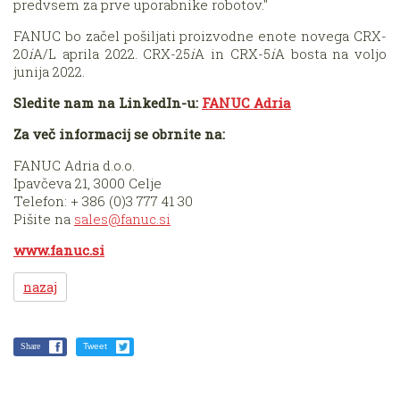
predvsem za prve uporabnike robotov."
FANUC bo začel pošiljati proizvodne enote novega CRX-
20
i
A/L aprila 2022. CRX-25
i
A in CRX-5
i
A bosta na voljo
junija 2022.
Sledite nam na LinkedIn-u:
FANUC Adria
Za več informacij se obrnite na:
FANUC Adria d.o.o.
Ipavčeva 21, 3000 Celje
Telefon: + 386 (0)3 777 41 30
Pišite na
sales@fanuc.si
www.fanuc.si
nazaj
Share
Tweet