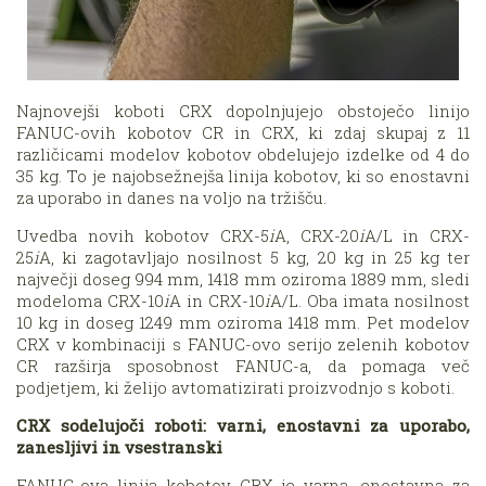
Najnovejši koboti CRX dopolnjujejo obstoječo linijo
FANUC-ovih kobotov CR in CRX, ki zdaj skupaj z 11
različicami modelov kobotov obdelujejo izdelke od 4 do
35 kg. To je najobsežnejša linija kobotov, ki so enostavni
za uporabo in danes na voljo na tržišču.
Uvedba novih kobotov CRX-5
i
A, CRX-20
i
A/L in CRX-
25
i
A, ki zagotavljajo nosilnost 5 kg, 20 kg in 25 kg ter
največji doseg 994 mm, 1418 mm oziroma 1889 mm, sledi
modeloma CRX-10
i
A in CRX-10
i
A/L. Oba imata nosilnost
10 kg in doseg 1249 mm oziroma 1418 mm. Pet modelov
CRX v kombinaciji s FANUC-ovo serijo zelenih kobotov
CR razširja sposobnost FANUC-a, da pomaga več
podjetjem, ki želijo avtomatizirati proizvodnjo s koboti.
CRX sodelujoči roboti: varni, enostavni za uporabo,
zanesljivi in ​​vsestranski
FANUC-ova linija kobotov CRX je varna, enostavna za