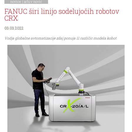
novice
|
arhiv novic
FANUC širi linijo sodelujočih robotov
CRX
03.03.2022
Vodja globalne avtomatizacije zdaj ponuja 11 različic modela kobot