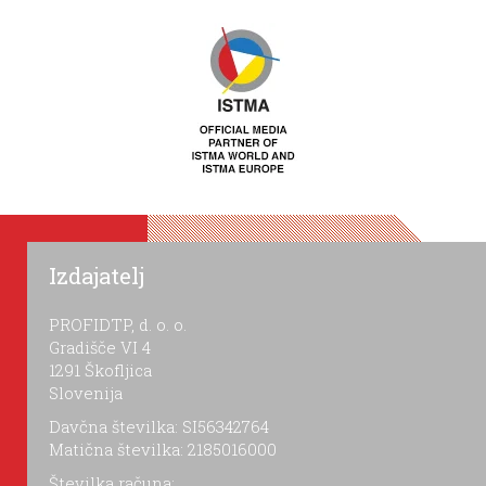
Izdajatelj
PROFIDTP, d. o. o.
Gradišče VI 4
1291 Škofljica
Slovenija
Davčna številka: SI56342764
Matična številka: 2185016000
Številka računa: