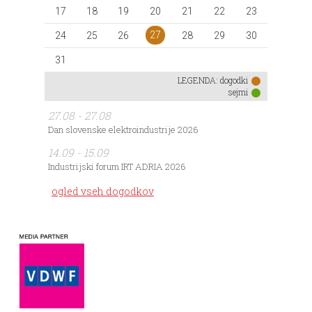
17
18
19
20
21
22
23
27
24
25
26
28
29
30
31
LEGENDA:
dogodki
sejmi
27.08 - 27.08
Dan slovenske elektroindustrije 2026
14.09 - 15.09
Industrijski forum IRT ADRIA 2026
ogled vseh dogodkov