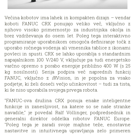
Večina kobotov ima lahek in kompakten dizajn – vendar
koboti FANUC CRX ponujajo veliko več, vključno z
njihovo visoko primernostjo za industrijska okolja in
brez vzdrževanja do osem let. Poleg tega interaktivno
programiranje uporabnikom omogoča definiranje točk z
uporabo ročnega vodenja ali vmesnika tablice z ikonami
povleci in spusti. CRX se lahko uporablja s standardnim
napajalnikom 100 V/240 V, vključuje pa tudi energetsko
varčno opremo s porabo energije približno 400 W (s 25
kg nosilnosti). Serija podpira več naprednih funkcij
FANUC, vključno z
i
RVision, in je popolna za vsako
podjetje, ki želi doseči večjo učinkovitost – tudi za tista,
ki še niso uporabila svojega prvega robota.
"FANUC-ova družina CRX ponuja enake inteligentne
funkcije in zanesljivost, na katere so se naše stranke
navadile," je povedal Ralf Völlinger, podpredsednik in
generalni direktor oddelka robotov FANUC Europe.
"Poleg tega je zaradi svoje majhne teže, enostavne
nastavitve in intuitivnega upravljanja zelo primeren