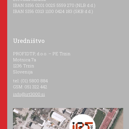
IBAN SI56 0201 0025 5559 270 (NLB d.d.)
IBAN SI56 0313 1100 0424 183 (SKB d.d.)
Uredništvo
PROFIDTP, d.o.o. – PE Trzin
Motnica 7a
1236 Trzin
Slovenija
tel: (01) 5800 884
GSM: 051 322 442
info@irt3000.si