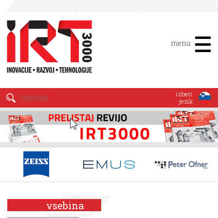
menu
izberi
jezik
vsebina