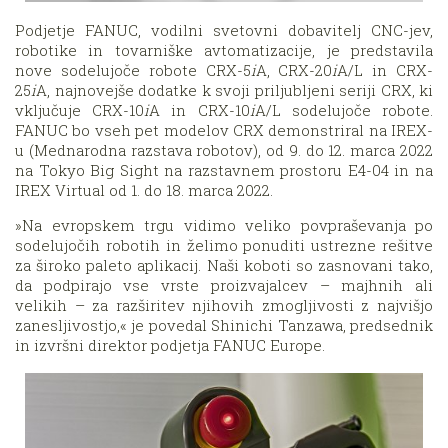
Podjetje FANUC, vodilni svetovni dobavitelj CNC-jev,
robotike in tovarniške avtomatizacije, je predstavila
nove sodelujoče robote CRX-5
i
A, CRX-20
i
A/L in CRX-
25
i
A, najnovejše dodatke k svoji priljubljeni seriji CRX, ki
vključuje CRX-10
i
A in CRX-10
i
A/L sodelujoče robote.
FANUC bo vseh pet modelov CRX demonstriral na IREX-
u (Mednarodna razstava robotov), ​​od 9. do 12. marca 2022
na Tokyo Big Sight na razstavnem prostoru E4-04 in na
IREX Virtual od 1. do 18. marca 2022.
»Na evropskem trgu vidimo veliko povpraševanja po
sodelujočih robotih in želimo ponuditi ustrezne rešitve
za široko paleto aplikacij. Naši koboti so zasnovani tako,
da podpirajo vse vrste proizvajalcev – majhnih ali
velikih – za razširitev njihovih zmogljivosti z najvišjo
zanesljivostjo,« je povedal Shinichi Tanzawa, predsednik
in izvršni direktor podjetja FANUC Europe.