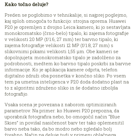
Kako točno deluje?
Preden se poglobimo v tehnikalije, si najprej poglejmo,
kaj sploh omogoča to funkcijo: strojna oprema. Huawei
P20 je opremljen z dvojno Leica kamero, ki jo sestavljata
monokromatsko (črno-belo) tipalo, ki zajema fotografije
v velikosti 20 MP (f/1.6, 27 mm) ter barvno tipalo, ki
zajema fotografije velikosti 12 MP (f/1.8, 27 mm) s
slikovnimi pikami velikosti 1,55 μm. Obe kameri se
dopolnjujeta: monokromatsko tipalo je zadolženo za
podrobnosti, medtem ko barvno tipalo poskrbi za barvne
informacije. Ko je aplikacija kamere odprta, telefon
digitalno združi oba posnetka v končno sliko. Po vsem
tem pa umetna inteligenca v P20 doda dodatno plast na
to z algoritmi združeno sliko in še dodatno izboljša
fotografijo.
Vsaka scena je povezana z naborom optimiziranih
parametrov. Na primer: ko Huawei P20 prepozna, da
uporabnik fotografira nebo, bo omogočil način “Blue
Skies” in povišal nasičenost barv ter tako oplemenitil
barvo neba tako, da bo modro nebo zgledalo bolj
živahno. Način pa deluje tudi v primeru oblačnega