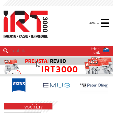
menu
izberi
jezik
vsebina