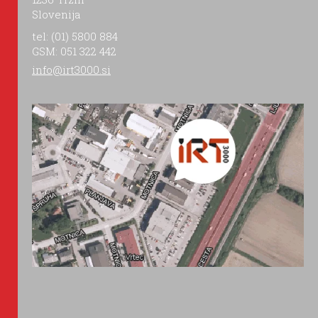
Slovenija
tel: (01) 5800 884
GSM: 051 322 442
info@irt3000.si