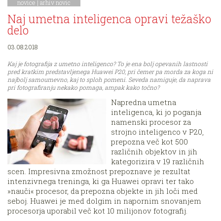
novice
|
arhiv novic
Naj umetna inteligenca opravi težaško
delo
03.08.2018
Kaj je fotografija z umetno inteligenco? To je ena bolj opevanih lastnosti
pred kratkim predstavljenega Huawei P20, pri čemer pa morda za koga ni
najbolj samoumevno, kaj to sploh pomeni. Seveda namiguje, da naprava
pri fotografiranju nekako pomaga, ampak kako točno?
Napredna umetna
inteligenca, ki jo poganja
namenski procesor za
strojno inteligenco v P20,
prepozna več kot 500
različnih objektov in jih
kategorizira v 19 različnih
scen. Impresivna zmožnost prepoznave je rezultat
intenzivnega treninga, ki ga Huawei opravi ter tako
»nauči« procesor, da prepozna objekte in jih loči med
seboj. Huawei je med dolgim in napornim snovanjem
procesorja uporabil več kot 10 milijonov fotografij.