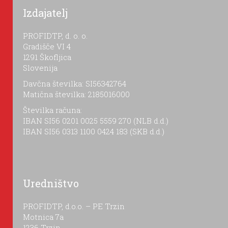
Izdajatelj
PROFIDTP, d. o. o.
Gradišče VI 4
1291 Škofljica
Slovenija
Davčna številka: SI56342764
Matična številka: 2185016000
Številka računa:
IBAN SI56 0201 0025 5559 270 (NLB d.d.)
IBAN SI56 0313 1100 0424 183 (SKB d.d.)
Uredništvo
PROFIDTP, d.o.o. – PE Trzin
Motnica 7a
1236 Trzin