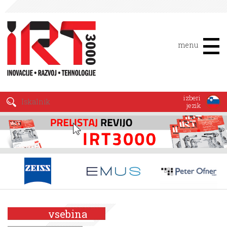
menu
izberi
jezik
vsebina