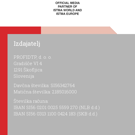
Izdajatelj
PROFIDTP, d. o. o.
Gradišče VI 4
1291 Škofljica
Slovenija
Davčna številka: SI56342764
Matična številka: 2185016000
Številka računa:
IBAN SI56 0201 0025 5559 270 (NLB d.d.)
IBAN SI56 0313 1100 0424 183 (SKB d.d.)