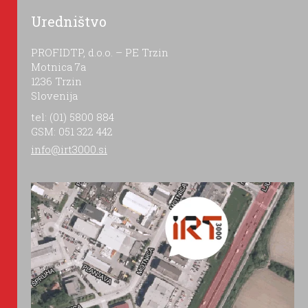
Uredništvo
PROFIDTP, d.o.o. – PE Trzin
Motnica 7a
1236 Trzin
Slovenija
tel: (01) 5800 884
GSM: 051 322 442
info@irt3000.si