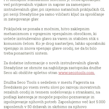
več pritrjevalnih vijakov in naprav za zamenjavo
izstruževalnih glav, pri izjemno natančnih priključkih GL
pri seriji Steadyline pa samo viličasti ključ za sproščanje
in zategovanje glav.
Priključek se ponaša z močnim, hitro zaklepnim
mehanizmom z vgrajenim vpenjalnim obročkom, ki
uvleče izstruževalno glavo za varen in stabilen stik s
konusnim čelom. Ko je drog nastavljen, lahko uporabniki
vpenjajo in znova vpenjajo glave orodij, ne da bi bilo
treba ponastaviti sistem.
Za dodatne informacije o novih izstruževalnih glavah
Steadyline se obrnite na najbližjega zastopnika družbe
Seco ali obiščite spletno stran
www.secotools.com.
Družba Seco Tools s sedežem v mestu Fagersta na
Švedskem po vsem svetu slovi po razvoju inovativnih
rezalnih orodij in tesnem sodelovanju s strankami, na
podlagi katerega je mogoče popolno poznavanje in
izpolnjevanje njihovih potreb. Zaposlujemo več kot 5.000
zaposlenih v 50 državah in skrbimo za njihovo