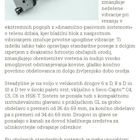
zmanjšuje
neželene
vibracije pri
rezanju v
ekstremnih pogojih z »dinamično-pasivnim sistemom«
v telesu držala, kjer blažilni blok z nasprotnim
vibriranjem izničuje prvotne upogibne vibracije. Ti
izdelki lahko tako opravljajo standardne posege z dolgim
izpetjem z dvakratno hitrostjo običajnih orodij,
zmanjšujejo obremenitev vretena in nudijo visoko
zmogljivost odstranjevanja kovine, gladko končno
površino obdelovanca in dolgo življenjsko dobo orodja.
Steadyline je na voljo v velikostih drogov 6 x D, 8 x D in
10 x D ter v široki paleti vrst, vključno s Seco-Capto™ C4,
C5, C6 in HSK-T. Sistem se ponaša tudi s kompaktnimi
izstruževalnimi glavami s priključkom GL za grobo
obdelavo s premeri od 36 do 69 mm, za končno obdelavo
pa s premeri od 34 do 69 mm. Drogovi in glave se
ponašajo s kanali za dovod hladilnega sredstva za
učinkovitejše odvajanje odrezkov.
Pri običajnih standardnih sistemih je treba uporabljati