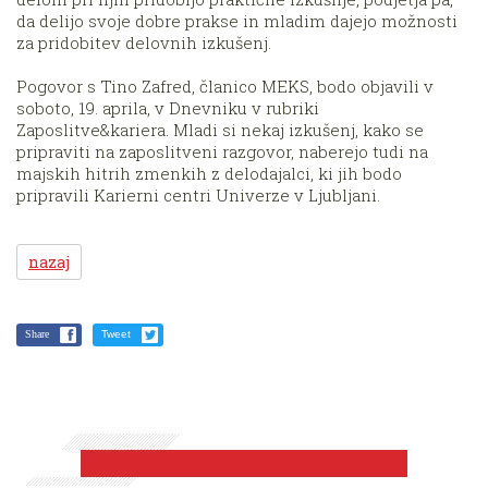
da delijo svoje dobre prakse in mladim dajejo možnosti
za pridobitev delovnih izkušenj.
Pogovor s Tino Zafred, članico MEKS, bodo objavili v
soboto, 19. aprila, v Dnevniku v rubriki
Zaposlitve&kariera. Mladi si nekaj izkušenj, kako se
pripraviti na zaposlitveni razgovor, naberejo tudi na
majskih hitrih zmenkih z delodajalci, ki jih bodo
pripravili Karierni centri Univerze v Ljubljani.
nazaj
Share
Tweet