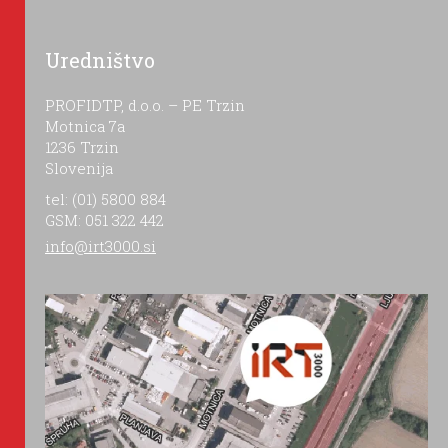
Uredništvo
PROFIDTP, d.o.o. – PE Trzin
Motnica 7a
1236 Trzin
Slovenija
tel: (01) 5800 884
GSM: 051 322 442
info@irt3000.si