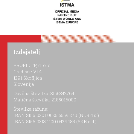
Izdajatelj
PROFIDTP, d. o. o.
Gradišče VI 4
1291 Škofljica
Slovenija
Davčna številka: SI56342764
Matična številka: 2185016000
Številka računa:
IBAN SI56 0201 0025 5559 270 (NLB d.d.)
IBAN SI56 0313 1100 0424 183 (SKB d.d.)