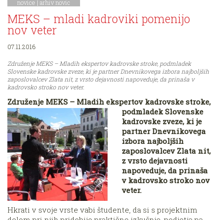
novice
|
arhiv novic
MEKS – mladi kadroviki pomenijo
nov veter
07.11.2016
Združenje MEKS – Mladih ekspertov kadrovske stroke, podmladek
Slovenske kadrovske zveze, ki je partner Dnevnikovega izbora najboljših
zaposlovalcev Zlata nit, z vrsto dejavnosti napoveduje, da prinaša v
kadrovsko stroko nov veter.
Združenje MEKS – Mladih ekspertov kadrovske stroke,
podmladek Slovenske
kadrovske zveze, ki je
partner Dnevnikovega
izbora najboljših
zaposlovalcev Zlata nit,
z vrsto dejavnosti
napoveduje, da prinaša
v kadrovsko stroko nov
veter.
Hkrati v svoje vrste vabi študente, da si s projektnim
delom pri njih pridobijo praktične izkušnje, podjetja pa,