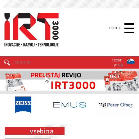
menu
izberi
jezik
vsebina