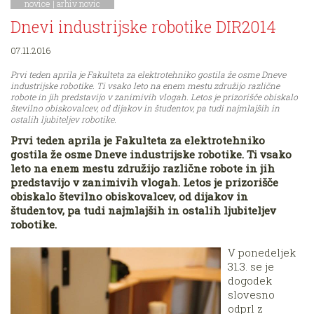
novice
|
arhiv novic
Dnevi industrijske robotike DIR2014
07.11.2016
Prvi teden aprila je Fakulteta za elektrotehniko gostila že osme Dneve
industrijske robotike. Ti vsako leto na enem mestu združijo različne
robote in jih predstavijo v zanimivih vlogah. Letos je prizorišče obiskalo
številno obiskovalcev, od dijakov in študentov, pa tudi najmlajših in
ostalih ljubiteljev robotike.
Prvi teden aprila je Fakulteta za elektrotehniko
gostila že osme Dneve industrijske robotike. Ti vsako
leto na enem mestu združijo različne robote in jih
predstavijo v zanimivih vlogah. Letos je prizorišče
obiskalo številno obiskovalcev, od dijakov in
študentov, pa tudi najmlajših in ostalih ljubiteljev
robotike.
V ponedeljek
31.3. se je
dogodek
slovesno
odprl z