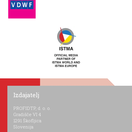
Izdajatelj
PROFIDTP, d. o. o.
Gradišče VI 4
1291 Škofljica
Slovenija