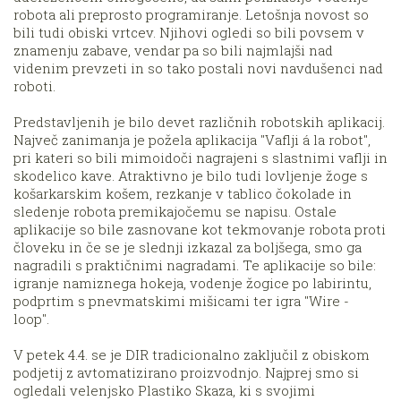
robota ali preprosto programiranje. Letošnja novost so
bili tudi obiski vrtcev. Njihovi ogledi so bili povsem v
znamenju zabave, vendar pa so bili najmlajši nad
videnim prevzeti in so tako postali novi navdušenci nad
roboti.
Predstavljenih je bilo devet različnih robotskih aplikacij.
Največ zanimanja je požela aplikacija "Vaflji á la robot",
pri kateri so bili mimoidoči nagrajeni s slastnimi vaflji in
skodelico kave. Atraktivno je bilo tudi lovljenje žoge s
košarkarskim košem, rezkanje v tablico čokolade in
sledenje robota premikajočemu se napisu. Ostale
aplikacije so bile zasnovane kot tekmovanje robota proti
človeku in če se je slednji izkazal za boljšega, smo ga
nagradili s praktičnimi nagradami. Te aplikacije so bile:
igranje namiznega hokeja, vodenje žogice po labirintu,
podprtim s pnevmatskimi mišicami ter igra "Wire -
loop".
V petek 4.4. se je DIR tradicionalno zaključil z obiskom
podjetij z avtomatizirano proizvodnjo. Najprej smo si
ogledali velenjsko Plastiko Skaza, ki s svojimi