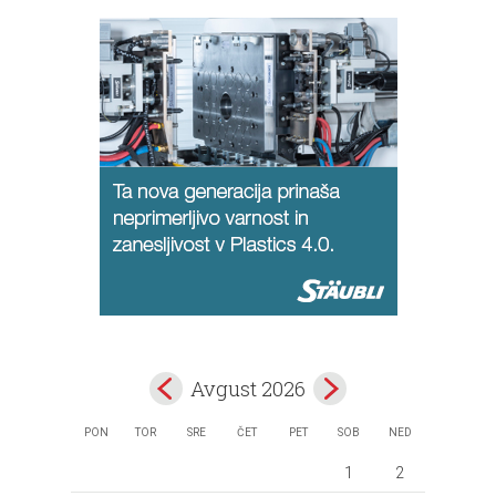
Avgust 2026
PON
TOR
SRE
ČET
PET
SOB
NED
1
2