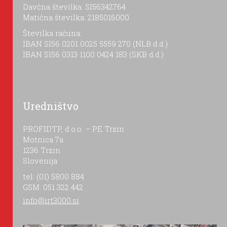
Davčna številka: SI56342764
Matična številka: 2185016000
Številka računa:
IBAN SI56 0201 0025 5559 270 (NLB d.d.)
IBAN SI56 0313 1100 0424 183 (SKB d.d.)
Uredništvo
PROFIDTP, d.o.o. – PE Trzin
Motnica 7a
1236 Trzin
Slovenija
tel: (01) 5800 884
GSM: 051 322 442
info@irt3000.si