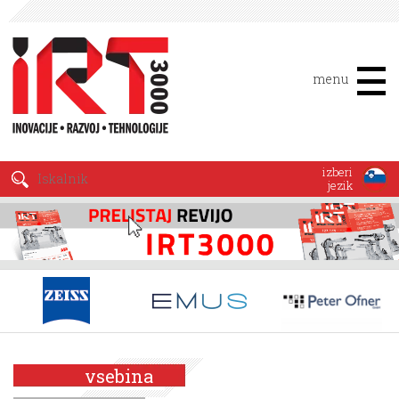
menu
izberi
jezik
vsebina