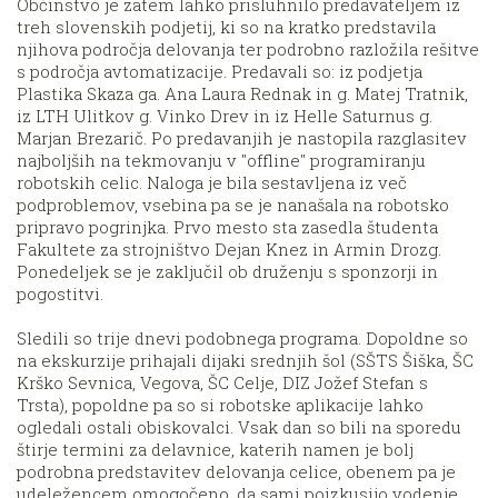
Občinstvo je zatem lahko prisluhnilo predavateljem iz
treh slovenskih podjetij, ki so na kratko predstavila
njihova področja delovanja ter podrobno razložila rešitve
s področja avtomatizacije. Predavali so: iz podjetja
Plastika Skaza ga. Ana Laura Rednak in g. Matej Tratnik,
iz LTH Ulitkov g. Vinko Drev in iz Helle Saturnus g.
Marjan Brezarič. Po predavanjih je nastopila razglasitev
najboljših na tekmovanju v "offline" programiranju
robotskih celic. Naloga je bila sestavljena iz več
podproblemov, vsebina pa se je nanašala na robotsko
pripravo pogrinjka. Prvo mesto sta zasedla študenta
Fakultete za strojništvo Dejan Knez in Armin Drozg.
Ponedeljek se je zaključil ob druženju s sponzorji in
pogostitvi.
Sledili so trije dnevi podobnega programa. Dopoldne so
na ekskurzije prihajali dijaki srednjih šol (SŠTS Šiška, ŠC
Krško Sevnica, Vegova, ŠC Celje, DIZ Jožef Stefan s
Trsta), popoldne pa so si robotske aplikacije lahko
ogledali ostali obiskovalci. Vsak dan so bili na sporedu
štirje termini za delavnice, katerih namen je bolj
podrobna predstavitev delovanja celice, obenem pa je
udeležencem omogočeno, da sami poizkusijo vodenje