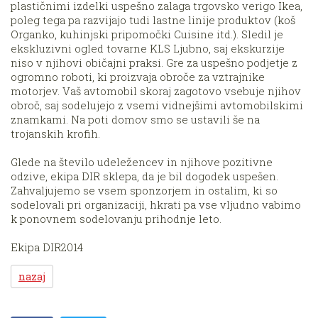
plastičnimi izdelki uspešno zalaga trgovsko verigo Ikea,
poleg tega pa razvijajo tudi lastne linije produktov (koš
Organko, kuhinjski pripomočki Cuisine itd.). Sledil je
ekskluzivni ogled tovarne KLS Ljubno, saj ekskurzije
niso v njihovi običajni praksi. Gre za uspešno podjetje z
ogromno roboti, ki proizvaja obroče za vztrajnike
motorjev. Vaš avtomobil skoraj zagotovo vsebuje njihov
obroč, saj sodelujejo z vsemi vidnejšimi avtomobilskimi
znamkami. Na poti domov smo se ustavili še na
trojanskih krofih.
Glede na število udeležencev in njihove pozitivne
odzive, ekipa DIR sklepa, da je bil dogodek uspešen.
Zahvaljujemo se vsem sponzorjem in ostalim, ki so
sodelovali pri organizaciji, hkrati pa vse vljudno vabimo
k ponovnem sodelovanju prihodnje leto.
Ekipa DIR2014
nazaj