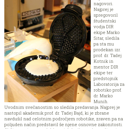
nagovori.
Najprej je
spregovoril
študentski
vodja DIR
ekipe Marko
Sitar, sledila
pa sta mu
prodekan izr.
prof. dr. Tadej
Kotnik in
mentor DIR
ekipe ter
predstojnik
Laboratorija za
robotiko prof.
dr. Marko
Munih.
Uvodnim svečanostim so sledila predavanja. Najprej je
nastopil akademik prof. dr. Tadej Bajd, ki je zbrane
navdušil nad celotnim področjem robotike, zraven pa na
poljuden način predstavil še njene osnovne zakonitosti.