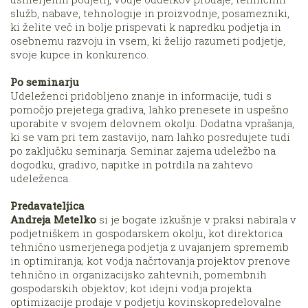
služb, nabave, tehnologije in proizvodnje, posamezniki,
ki želite več in bolje prispevati k napredku podjetja in
osebnemu razvoju in vsem, ki želijo razumeti podjetje,
svoje kupce in konkurenco.
Po seminarju
Udeleženci pridobljeno znanje in informacije, tudi s
pomočjo prejetega gradiva, lahko prenesete in uspešno
uporabite v svojem delovnem okolju. Dodatna vprašanja,
ki se vam pri tem zastavijo, nam lahko posredujete tudi
po zaključku seminarja. Seminar zajema udeležbo na
dogodku, gradivo, napitke in potrdila na zahtevo
udeleženca.
Predavateljica
Andreja Metelko
si je bogate izkušnje v praksi nabirala v
podjetniškem in gospodarskem okolju, kot direktorica
tehnično usmerjenega podjetja z uvajanjem sprememb
in optimiranja; kot vodja načrtovanja projektov prenove
tehnično in organizacijsko zahtevnih, pomembnih
gospodarskih objektov; kot idejni vodja projekta
optimizacije prodaje v podjetju kovinskopredelovalne