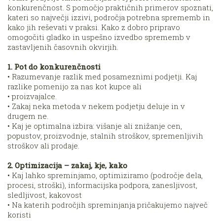
konkurenčnost. S pomočjo praktičnih primerov spoznati,
kateri so največji izzivi, področja potrebna sprememb in
kako jih reševati v praksi. Kako z dobro pripravo
omogočiti gladko in uspešno izvedbo sprememb v
zastavljenih časovnih okvirjih.
1. Pot do konkurenčnosti
• Razumevanje razlik med posameznimi podjetji. Kaj
razlike pomenijo za nas kot kupce ali
• proizvajalce.
• Zakaj neka metoda v nekem podjetju deluje in v
drugem ne.
• Kaj je optimalna izbira: višanje ali znižanje cen,
popustov, proizvodnje, stalnih stroškov, spremenljivih
stroškov ali prodaje.
2. Optimizacija – zakaj, kje, kako
• Kaj lahko spreminjamo, optimiziramo (področje dela,
procesi, stroški), informacijska podpora, zanesljivost,
sledljivost, kakovost
• Na katerih področjih spreminjanja pričakujemo največ
koristi