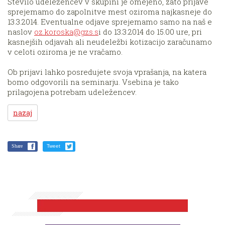
Število udeležencev v skupini je omejeno, zato prijave
sprejemamo do zapolnitve mest oziroma najkasneje do
13.3.2014. Eventualne odjave sprejemamo samo na naš e
naslov
oz.koroska@gzs.s
i do 13.3.2014 do 15.00 ure, pri
kasnejših odjavah ali neudeležbi kotizacijo zaračunamo
v celoti oziroma je ne vračamo.
Ob prijavi lahko posredujete svoja vprašanja, na katera
bomo odgovorili na seminarju. Vsebina je tako
prilagojena potrebam udeležencev.
nazaj
Share
Tweet