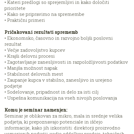
• Kateri predlogi so sprejemljivi in kako določiti
prioritete
• Kako se pripravimo na spremembe
• Praktični primeri
Pričakovani rezultati sprememb
• Ekonomsko, časovno in razvojno boljši poslovni
rezultat
• Večje zadovoljstvo kupcev
• Krajši delovni procesi
• Zagotavljanje zanesljivosti in razpoložljivosti podatkov
• Manjša možnost napak
• Stabilnost delovnih mest
• Zaupanje kupca v stabilno, zanesljivo in urejeno
podjetje
• Sodelovanje, pripadnost in delo za isti cilj
• Uspešna komunikacija na vseh nivojih poslovanja
Komu je seminar namenjen:
Seminar je oblikovan za mikro, mala in srednje velika
podjetja, ki prepoznavajo potenciale in iščejo
informacije, kako jih izkoristiti: direktorji proizvodno
usmerjenih podjetij, vodje oddelkov prodaje, tehničnih