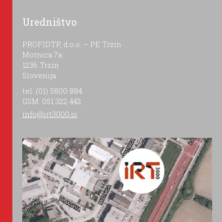
Uredništvo
PROFIDTP, d.o.o. – PE Trzin
Motnica 7a
1236 Trzin
Slovenija
tel: (01) 5800 884
GSM: 051 322 442
info@irt3000.si