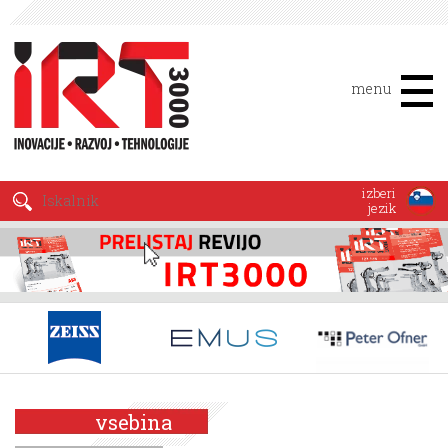
menu
izberi
jezik
vsebina