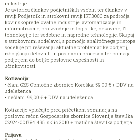
industrije.
Je avtorica člankov podjetniških vsebin ter člankov v
reviji Podjetnik in strokovni reviji IRT3000 za področja
kovinskopredelovalne industrije, avtomatizacije in
informatizacije, proizvodnje in logistike, nekovine, IT-
tehnologije ter sodobne in napredne tehnologije. Skupaj
s strokovnimi sodelavci, s pomočjo analitičnega pristopa
sodeluje pri reševanju aktualne problematike podjetij,
izboljšanju delovnih in poslovnih procesov ter pomaga
podjetjem do boljše poslovne uspešnosti in
učinkovitosti.
Kotizacija:
• člani GZS Območne zbornice Koroška: 59,00 € + DDV na
udeleženca
• nečlani: 99,00 € + DDV na udeleženca.
Kotizacijo vplačajte pred pričetkom seminarja na
poslovni račun Gospodarske zbornice Slovenije številka
02924-0017841495, sklic 3010 + matična številka podjetja.
Prijava