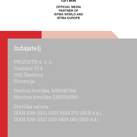
Izdajatelj
PROFIDTP, d. o. o.
Gradišče VI 4
1291 Škofljica
Slovenija
Davčna številka: SI56342764
Matična številka: 2185016000
Številka računa:
IBAN SI56 0201 0025 5559 270 (NLB d.d.)
IBAN SI56 0313 1100 0424 183 (SKB d.d.)