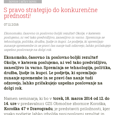
novice
|
arhiv novic
S pravo strategijo do konkurenčne
prednosti!
07.11.2016
Ekonomsko, časovno in poslovno boljši rezultat! Okolje, v katerem
poslujemo, ni več tako predvidljivo, zanesljivo in varno. Spreminja se
tehnologija, politika, družba, ljudje in kupci. Le podjetja, ki spremljajo
zunanje spremembe in se pravi čas nanje tudi odzovejo, lahko pričakujejo
uspešno poslovanje na dolgi rok.
Ekonomsko, časovno in poslovno boljši rezultat!
Okolje, v katerem poslujemo, ni več tako predvidljivo,
zanesljivo in varno. Spreminja se tehnologija, politika,
družba, ljudje in kupci. Le podjetja, ki spremljajo
zunanje spremembe in se pravi čas nanje tudi
odzovejo, lahko pričakujejo uspešno poslovanje na
dolgi rok.
Namen seminarja, ki bo v
torek, 18. marca 2014 od 12. do
14. ure
v predavalnici GZS Območne zbornice Koroška,
Koroška 47 v Dravogradu
, je predstaviti priložnosti, kjer
vsako podjetje lahko izboljša svoj poslovni rezultat in