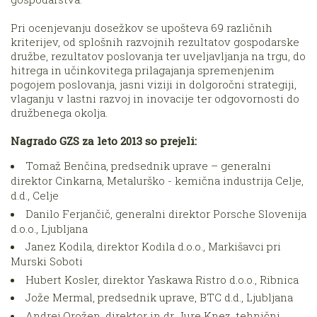
Pri ocenjevanju dosežkov se upošteva 69 različnih
kriterijev, od splošnih razvojnih rezultatov gospodarske
družbe, rezultatov poslovanja ter uveljavljanja na trgu, do
hitrega in učinkovitega prilagajanja spremenjenim
pogojem poslovanja, jasni viziji in dolgoročni strategiji,
vlaganju v lastni razvoj in inovacije ter odgovornosti do
družbenega okolja.
Nagrado GZS za leto 2013 so prejeli:
Tomaž Benčina, predsednik uprave – generalni
direktor Cinkarna, Metalurško - kemična industrija Celje,
d.d., Celje
Danilo Ferjančič, generalni direktor Porsche Slovenija
d.o.o., Ljubljana
Janez Kodila, direktor Kodila d.o.o., Markišavci pri
Murski Soboti
Hubert Kosler, direktor Yaskawa Ristro d.o.o., Ribnica
Jože Mermal, predsednik uprave, BTC d.d., Ljubljana
Andrej Orožen, direktor in dr. Jure Knez, tehnični