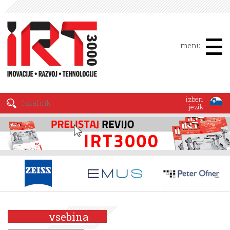
menu
izberi
jezik
vsebina