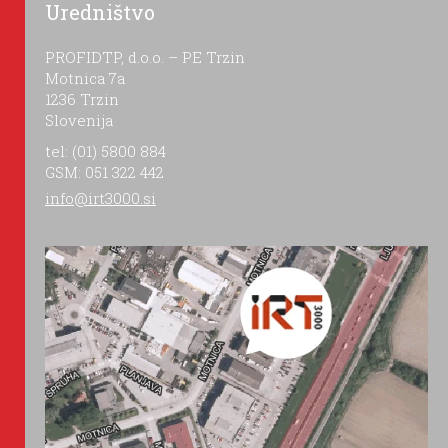
Uredništvo
PROFIDTP, d.o.o. – PE Trzin
Motnica 7a
1236 Trzin
Slovenija
tel: (01) 5800 884
GSM: 051 322 442
info@irt3000.si