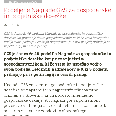
novice
|
arhiv novic
Podeljene Nagrade GZS za gospodarske
in podjetniške dosežke
07.11.2016
GZS je danes že 46. podelila Nagrade za gospodarske in podjetniške
dosežke kot priznanje tistim gospodarstvenikom, ki že vrsto let uspešno
vodijo svoja podjetja. Letošnjih nagrajencev je 9, iz 8 podjetij, prihajajo pa
iz petih regij in osmih panog.
GZS je danes že 46. podelila Nagrade za gospodarske in
podjetniške dosežke kot priznanje tistim
gospodarstvenikom, ki že vrsto let uspešno vodijo
svoja podjetja. Letošnjih nagrajencev je 9, iz 8 podjetij,
prihajajo pa iz petih regij in osmih panog.
Nagrade GZS za izjemne gospodarske in podjetniške
dosežke so najstarejša in najprestižnejša tovrstna
priznanja v Sloveniji, ki jih pogosto imenujemo
gospodarske oskarje. Pri nagradi gre za pomembno
povezavo vodilnega človeka družbe in družbe same, ki
se s tem zapisuje v zgodovino slovenskega
gospodarstva.