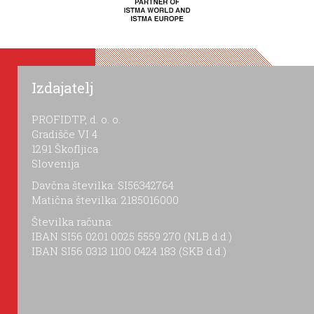
Izdajatelj
PROFIDTP, d. o. o.
Gradišče VI 4
1291 Škofljica
Slovenija
Davčna številka: SI56342764
Matična številka: 2185016000
Številka računa:
IBAN SI56 0201 0025 5559 270 (NLB d.d.)
IBAN SI56 0313 1100 0424 183 (SKB d.d.)