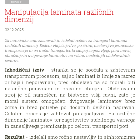
novice
Manipulacija laminata različnih
dimenzij
03.12.2025
Za naročnika smo zasnovali in izdelali rešitev za transport laminata
različnih dimenzij. Sistem vključuje dva, po širini, nastavljiva jermenska
transporterja in en tračni transporter, ki skupaj zagotavljajo poravnavo,
obračanje in dvigovanje laminatov na višino naslednjih obdelovalnih
centrov.
Izhodiščni izziv
- stranka se je soočala z zahtevnim
transportnim procesom, saj so laminati iz linije za razrez
prihajali neporavnani, pred obdelavo pa so morali biti
natančno poravnani in pravilno obrnjeni. Obdelovalni
stroj je bil nameščen na bistveno višji ravni, zato je
moral sistem omogočati dvigovanje laminatov brez
zdrsa in brez potrebe po dodatnih dvižnih napravah.
Celoten proces je zahteval prilagodljivost za različne
dimenzije laminatov ter zagotovitev stabilnega, varnega
in zanesljivega premikanja po celotni transportni poti.
Rezultat
- izdelali smo ročno nastavljiv in sinhroniziran