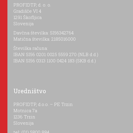
PROFIDTP, d. o. o.
Gradišče VI 4
1291 Škofljica
Slovenija
Davčna številka: SI56342764
Matična številka: 2185016000
Številka računa:
IBAN SI56 0201 0025 5559 270 (NLB d.d.)
IBAN SI56 0313 1100 0424 183 (SKB d.d.)
Uredništvo
PROFIDTP, d.o.o. – PE Trzin
Motnica 7a
1236 Trzin
Slovenija
tel: (01) 5800 884