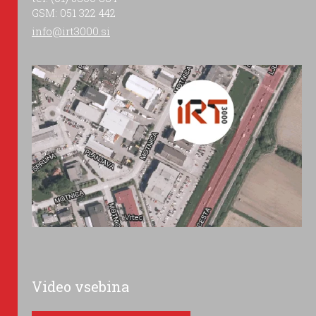
GSM: 051 322 442
info@irt3000.si
Video vsebina