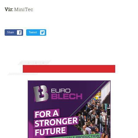
Vir:
MiniTec
Share
Tweet