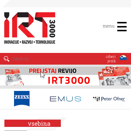
menu
izberi
jezik
vsebina