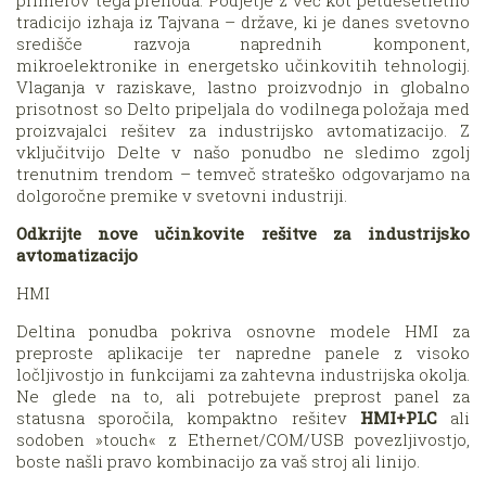
tradicijo izhaja iz Tajvana – države, ki je danes svetovno
središče razvoja naprednih komponent,
mikroelektronike in energetsko učinkovitih tehnologij.
Vlaganja v raziskave, lastno proizvodnjo in globalno
prisotnost so Delto pripeljala do vodilnega položaja med
proizvajalci rešitev za industrijsko avtomatizacijo. Z
vključitvijo Delte v našo ponudbo ne sledimo zgolj
trenutnim trendom – temveč strateško odgovarjamo na
dolgoročne premike v svetovni industriji.
Odkrijte nove učinkovite rešitve za industrijsko
avtomatizacijo
HMI
Deltina ponudba pokriva osnovne modele HMI za
preproste aplikacije ter napredne panele z visoko
ločljivostjo in funkcijami za zahtevna industrijska okolja.
Ne glede na to, ali potrebujete preprost panel za
statusna sporočila, kompaktno rešitev
HMI+PLC
ali
sodoben »touch« z Ethernet/COM/USB povezljivostjo,
boste našli pravo kombinacijo za vaš stroj ali linijo.