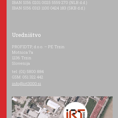
IBAN SI56 0201 0025 5559 270 (NLB d.d.)
IBAN SI56 0313 1100 0424 183 (SKB d.d.)
Uredništvo
PROFIDTP, d.o.o. – PE Trzin
Motnica 7a
1236 Trzin
Slovenija
tel: (01) 5800 884
GSM: 051 322 442
info@irt3000.si