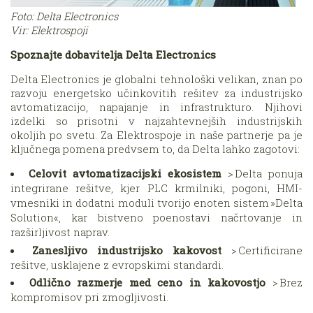
Foto: Delta Electronics
Vir: Elektrospoji
Spoznajte dobavitelja Delta Electronics
Delta Electronics je globalni tehnološki velikan, znan po
razvoju energetsko učinkovitih rešitev za industrijsko
avtomatizacijo, napajanje in infrastrukturo. Njihovi
izdelki so prisotni v najzahtevnejših industrijskih
okoljih po svetu. Za Elektrospoje in naše partnerje pa je
ključnega pomena predvsem to, da Delta lahko zagotovi:
Celovit avtomatizacijski ekosistem
> Delta ponuja
integrirane rešitve, kjer PLC krmilniki, pogoni, HMI-
vmesniki in dodatni moduli tvorijo enoten sistem »Delta
Solution«, kar bistveno poenostavi načrtovanje in
razširljivost naprav.
Zanesljivo industrijsko kakovost
> Certificirane
rešitve, usklajene z evropskimi standardi.
Odlično razmerje med ceno in kakovostjo
> Brez
kompromisov pri zmogljivosti.