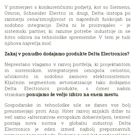
V primerjavi s konkurenčnimi podjetji, kot so Siemens,
Omron, Schneider Electric in drugi, Delta izstopa po
razmerju cena/zmogljivost in naprednih funkcijah za
sodobno integracijo. Delta ni le proizvajalec – je
sistemski partner, ki razume potrebe industrije in se
hitro odziva na tehnološke spremembe. V tem je tudi
njihova največja moč.
Zakaj v ponudbo dodajamo produkte Delta Electronics?
Neprestano vlagamo v razvoj portfelja, ki projektantom
in sistemskim integratorjem omogoča celostno,
učinkovito in sodobno zasnovo elektrosistemov.
Ključnim segmentom avtomatizacije tako dodajamo
Delta Electronics produkte, s čimer našim
strankam
ponujamo še večjo izbiro na enem mestu.
Gospodarske in tehnološke sile se danes vse bolj
preusmerjajo proti Aziji. Hiter razvoj azijskih držav ni
več samo »alternativa« evropskim dobaviteljem, temveč
postaja nova norma v globalni industriji. Delta
Electronics je eden izmed najbolj prepoznavnih
primerov tega prehoda. Podjetje z več kot petdesetletno