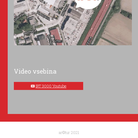
Video vsebina
IRT 3000 Youtube
ar©tur 2021