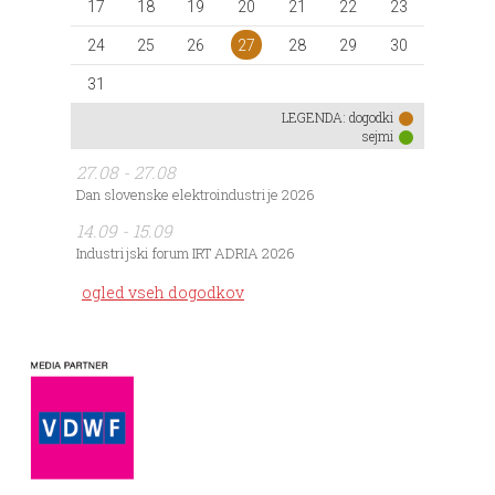
17
18
19
20
21
22
23
27
24
25
26
28
29
30
31
LEGENDA:
dogodki
sejmi
27.08 - 27.08
Dan slovenske elektroindustrije 2026
14.09 - 15.09
Industrijski forum IRT ADRIA 2026
ogled vseh dogodkov