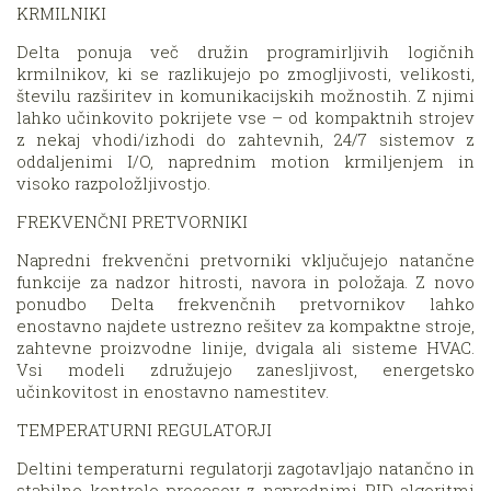
KRMILNIKI
Delta ponuja več družin programirljivih logičnih
krmilnikov, ki se razlikujejo po zmogljivosti, velikosti,
številu razširitev in komunikacijskih možnostih. Z njimi
lahko učinkovito pokrijete vse – od kompaktnih strojev
z nekaj vhodi/izhodi do zahtevnih, 24/7 sistemov z
oddaljenimi I/O, naprednim motion krmiljenjem in
visoko razpoložljivostjo.
FREKVENČNI PRETVORNIKI
Napredni frekvenčni pretvorniki vključujejo natančne
funkcije za nadzor hitrosti, navora in položaja. Z novo
ponudbo Delta frekvenčnih pretvornikov lahko
enostavno najdete ustrezno rešitev za kompaktne stroje,
zahtevne proizvodne linije, dvigala ali sisteme HVAC.
Vsi modeli združujejo zanesljivost, energetsko
učinkovitost in enostavno namestitev.
TEMPERATURNI REGULATORJI
Deltini temperaturni regulatorji zagotavljajo natančno in
stabilno kontrolo procesov z naprednimi PID-algoritmi