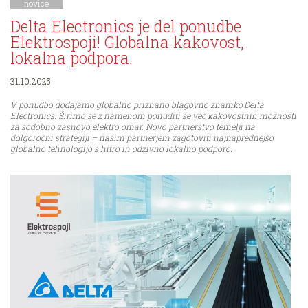
novice
Delta Electronics je del ponudbe
Elektrospoji! Globalna kakovost,
lokalna podpora.
31.10.2025
V ponudbo dodajamo globalno priznano blagovno znamko Delta
Electronics. Širimo se z namenom ponuditi še več kakovostnih možnosti
za sodobno zasnovo elektro omar. Novo partnerstvo temelji na
dolgoročni strategiji – našim partnerjem zagotoviti najnaprednejšo
globalno tehnologijo s hitro in odzivno lokalno podporo.