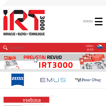
menu
izberi
jezik
vsebina