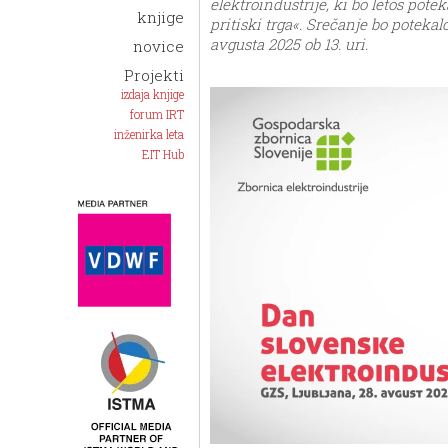
elektroindustrije, ki bo letos pote
knjige
pritiski trga«. Srečanje bo poteka
avgusta 2025 ob 13. uri.
novice
Projekti
izdaja knjige
forum IRT
inženirka leta
EIT Hub