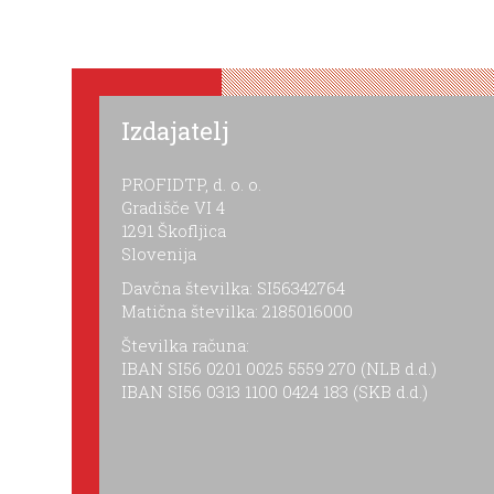
Izdajatelj
PROFIDTP, d. o. o.
Gradišče VI 4
1291 Škofljica
Slovenija
Davčna številka: SI56342764
Matična številka: 2185016000
Številka računa:
IBAN SI56 0201 0025 5559 270 (NLB d.d.)
IBAN SI56 0313 1100 0424 183 (SKB d.d.)