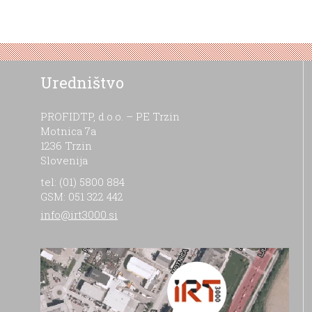
Uredništvo
PROFIDTP, d.o.o. – PE Trzin
Motnica 7a
1236 Trzin
Slovenija
tel: (01) 5800 884
GSM: 051 322 442
info@irt3000.si