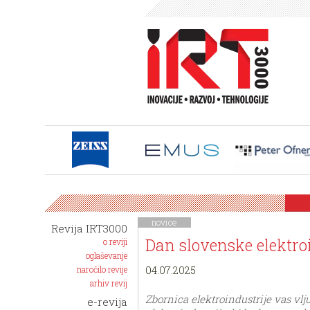
novice
Revija IRT3000
Dan slovenske elektro
o reviji
oglaševanje
04.07.2025
naročilo revije
arhiv revij
Zbornica elektroindustrije vas vl
e-revija