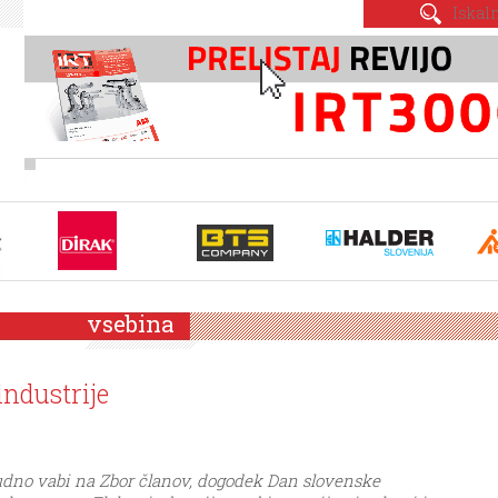
vsebina
industrije
judno vabi na Zbor članov, dogodek Dan slovenske