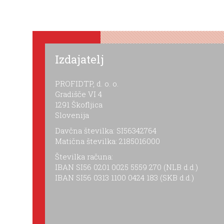
Izdajatelj
PROFIDTP, d. o. o.
Gradišče VI 4
1291 Škofljica
Slovenija
Davčna številka: SI56342764
Matična številka: 2185016000
Številka računa:
IBAN SI56 0201 0025 5559 270 (NLB d.d.)
IBAN SI56 0313 1100 0424 183 (SKB d.d.)