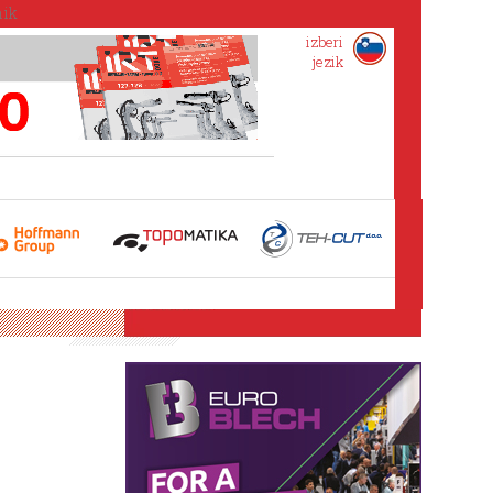
izberi
jezik