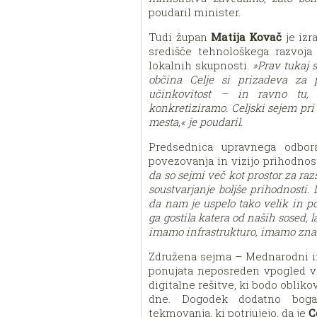
poudaril minister.
Tudi župan
Matija Kovač
je izr
središče tehnološkega razvoja 
lokalnih skupnosti.
»Prav tukaj
občina Celje si prizadeva za pa
učinkovitost – in ravno tu, 
konkretiziramo. Celjski sejem pri 
mesta,« je poudaril.
Predsednica upravnega odbo
povezovanja in vizijo prihodnos
da so sejmi več kot prostor za raz
soustvarjanje boljše prihodnosti.
da nam je uspelo tako velik in p
ga gostila katera od naših sosed, l
imamo infrastrukturo, imamo znan
Združena sejma – Mednarodni in
ponujata neposreden vpogled v 
digitalne rešitve, ki bodo obliko
dne. Dogodek dodatno bogat
tekmovanja, ki potrjujejo, da je
C