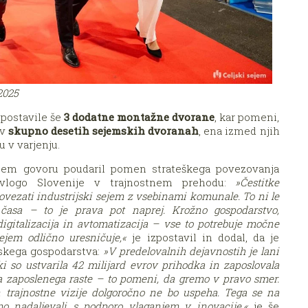
2025
 postavile še
3 dodatne montažne dvorane
, kar pomeni,
 v
skupno desetih sejemskih dvoranah
, ena izmed njih
 v varjenju.
jem govoru poudaril pomen strateškega povezovanja
 vlogo Slovenije v trajnostnem prehodu:
»Čestitke
ovezati industrijski sejem z vsebinami komunale. To ni le
 časa – to je prava pot naprej. Krožno gospodarstvo,
igitalizacija in avtomatizacija – vse to potrebuje močne
ejem odlično uresničuje,«
je izpostavil in dodal, da je
nskega gospodarstva:
»V predelovalnih dejavnostih je lani
 ki so ustvarila 42 milijard evrov prihodka in zaposlovala
a zaposlenega raste – to pomeni, da gremo v pravo smer.
n trajnostne vizije dolgoročno ne bo uspeha. Tega se na
o nadaljevali s podporo vlaganjem v inovacije,«
je še