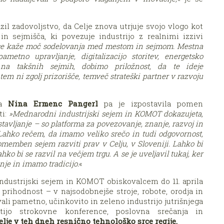
azil zadovoljstvo, da Celje znova utrjuje svojo vlogo kot
in sejmišča, ki povezuje industrijo z realnimi izzivi
 se kaže moč sodelovanja med mestom in sejmom. Mestna
metno upravljanje, digitalizacijo storitev, energetsko
na takšnih sejmih, dobimo priložnost, da te ideje
tem ni zgolj prizorišče, temveč strateški partner v razvoju
ra
Nina Ermenc Pangerl
pa je izpostavila pomen
ti:
»Mednarodni industrijski sejem in KOMOT dokazujeta,
stavljanje – so platforma za povezovanje, znanje, razvoj in
Lahko rečem, da imamo veliko srečo in tudi odgovornost,
omemben sejem razviti prav v Celju, v Sloveniji. Lahko bi
ahko bi se razvil na večjem trgu. A se je uveljavil tukaj, ker
je in imamo tradicijo.
«
dustrijski sejem in KOMOT obiskovalcem do 11. aprila
prihodnost – v najsodobnejše stroje, robote, orodja in
vali pametno, učinkovito in zeleno industrijo jutrišnjega
ijo strokovne konference, poslovna srečanja in
elje v teh dneh resnično tehnološko srce regije
.