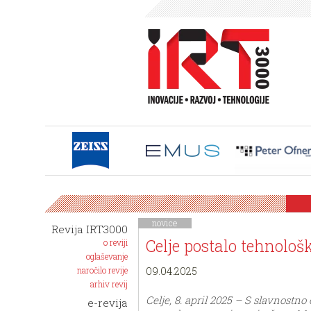
novice
Revija IRT3000
Celje postalo tehnolo
o reviji
oglaševanje
09.04.2025
naročilo revije
arhiv revij
Celje, 8. april 2025 – S slavnostno 
e-revija