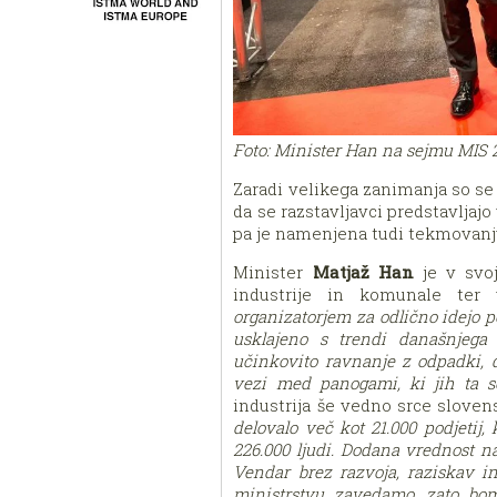
Foto: Minister Han na sejmu MIS 
Zaradi velikega zanimanja so se
da se razstavljavci predstavljajo
pa je namenjena tudi tekmovanju
Minister
Matjaž Han
je v svo
industrije in komunale ter
organizatorjem za odlično idejo p
usklajeno s trendi današnjega
učinkovito ravnanje z odpadki, d
vezi med panogami, ki jih ta s
industrija še vedno srce slove
delovalo več kot 21.000 podjetij,
226.000 ljudi. Dodana vrednost n
Vendar brez razvoja, raziskav i
ministrstvu zavedamo, zato bom