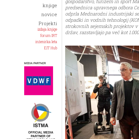
gospodarstvo, turizem in šport M
knjige
predsednica upravnega odbora Cel
odprla Mednarodni industrijski 
novice
odpadki in vodnih tehnologij (KOM
Projekti
strokovnih sejemskih projektov v r
izdaja knjige
držav, razstavljajo pa več kot 1.
forum IRT
inženirka leta
EIT Hub