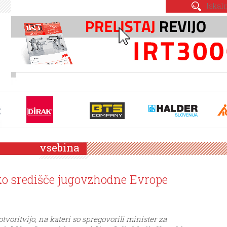
vsebina
ško središče jugovzhodne Evrope
otvoritvijo, na kateri so spregovorili minister za