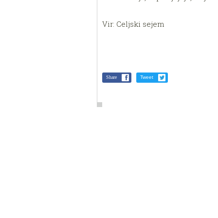
Vir: Celjski sejem
Share
Tweet