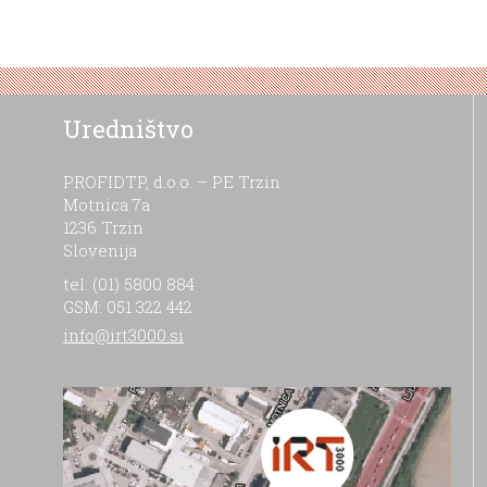
Uredništvo
PROFIDTP, d.o.o. – PE Trzin
Motnica 7a
1236 Trzin
Slovenija
tel: (01) 5800 884
GSM: 051 322 442
info@irt3000.si