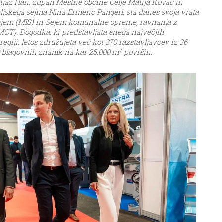
atjaž Han, župan Mestne občine Celje Matija Kovač in
jskega sejma Nina Ermenc Pangerl, sta danes svoja vrata
sejem (MIS) in Sejem komunalne opreme, ravnanja z
OT). Dogodka, ki predstavljata enega največjih
egiji, letos združujeta več kot 370 razstavljavcev iz 36
000 blagovnih znamk na kar 25.000 m² površin.