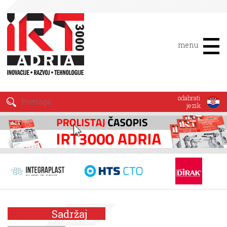
menu
odabrati
jezik
Sadržaj