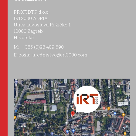
PROFIDTP d.o.o.
IRT3000 ADRIA
Ulica Lavoslava Ružičke 1
10000 Zagreb
Hrvatska
M: +385 (0)98 409 690
E-pošta:
urednistvo@irt3000.com