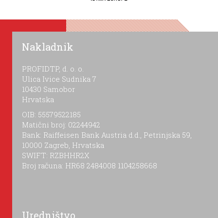
Nakladnik
PROFIDTP, d. o. o.
Ulica Ivice Sudnika 7
10430 Samobor
Hrvatska
OIB: 55579522185
Matični broj: 02244942
Bank: Raiffeisen Bank Austria d.d., Petrinjska 59,
10000 Zagreb, Hrvatska
SWIFT: RZBHHR2X
Broj računa: HR68 2484008 1104258668
Uredništvo